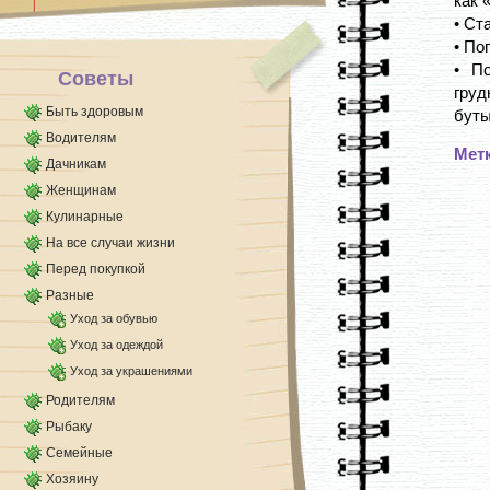
как 
• Ст
• По
• П
Советы
гру
Быть здоровым
буты
Водителям
Мет
Дачникам
Женщинам
Кулинарные
На все случаи жизни
Перед покупкой
Разные
Уход за обувью
Уход за одеждой
Уход за украшениями
Родителям
Рыбаку
Семейные
Хозяину