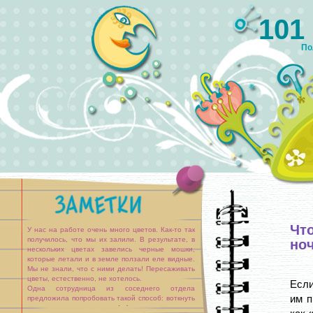
101
По
Что
У нас на работе очень много цветов. Как-то так
получилось, что мы их залили. В результате, в
но
нескольких цветах завелись черные мошки,
которые летали и в земле ползали еле видные.
Мы не знали, что с ними делать! Пересаживать
цветы, естественно, не хотелось.
Если
Одна сотрудница из соседнего отдела
им п
предложила попробовать такой способ: воткнуть
в землю спички головками [...]