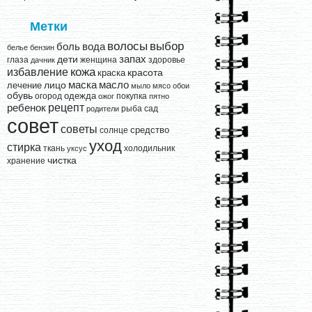
Метки
выбор
волосы
вода
боль
белье
бензин
запах
дети
глаза
женщина
здоровье
дачник
кожа
избавление
краска
красота
лицо
маска
масло
лечение
мыло
мясо
обои
обувь
одежда
огород
покупка
ожог
пятно
рецепт
ребенок
рыба
сад
родители
совет
советы
средство
солнце
уход
стирка
ткань
холодильник
уксус
чистка
хранение