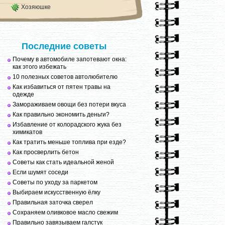
Хозяюшке
Последние советы
Почему в автомобиле запотевают окна:
как этого избежать
10 полезных советов автолюбителю
Как избавиться от пятен травы на
одежде
Замораживаем овощи без потери вкуса
Как правильно экономить деньги?
Избавление от колорадского жука без
химикатов
Как тратить меньше топлива при езде?
Как просверлить бетон
Советы как стать идеальной женой
Если шумят соседи
Советы по уходу за паркетом
Выбираем искусственную ёлку
Правильная заточка сверел
Сохраняем оливковое масло свежим
Правильно завязываем галстук