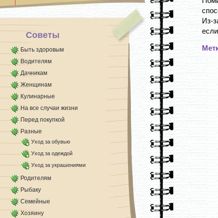
Поми
кислорода [...]
спос
Из-з
если
Советы
Мет
Быть здоровым
Водителям
Дачникам
Женщинам
Кулинарные
На все случаи жизни
Перед покупкой
Разные
Уход за обувью
Уход за одеждой
Уход за украшениями
Родителям
Рыбаку
Семейные
Хозяину