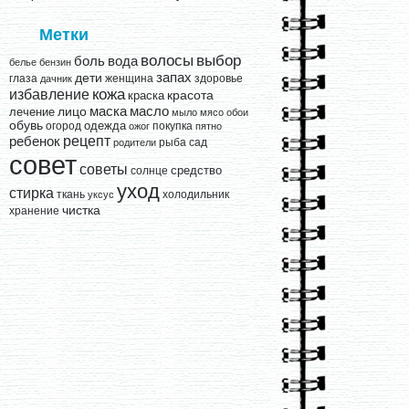
Метки
выбор
волосы
вода
боль
белье
бензин
запах
дети
глаза
женщина
здоровье
дачник
кожа
избавление
краска
красота
лицо
маска
масло
лечение
мыло
мясо
обои
обувь
одежда
огород
покупка
ожог
пятно
рецепт
ребенок
рыба
сад
родители
совет
советы
средство
солнце
уход
стирка
ткань
холодильник
уксус
чистка
хранение