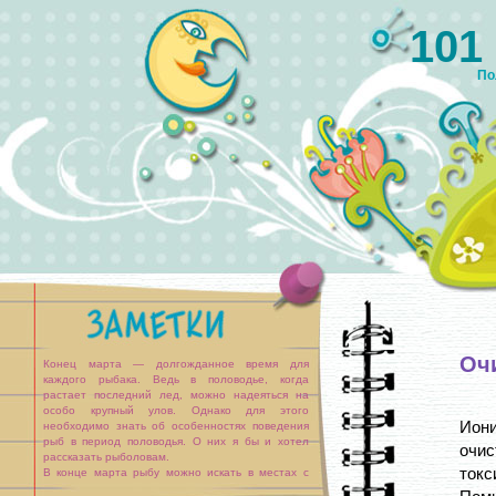
101
По
Оч
Конец марта — долгожданное время для
каждого рыбака. Ведь в половодье, когда
растает последний лед, можно надеяться на
особо крупный улов. Однако для этого
Ион
необходимо знать об особенностях поведения
рыб в период половодья. О них я бы и хотел
очис
рассказать рыболовам.
ток
В конце марта рыбу можно искать в местах с
достаточно сильным течением — жажда