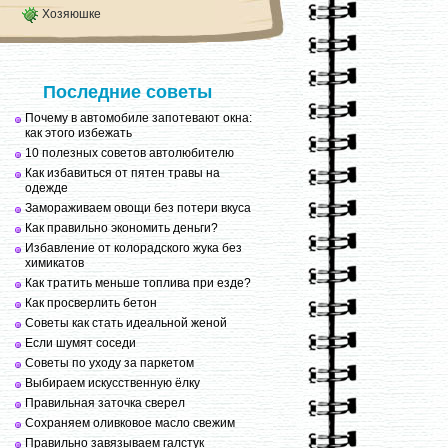
Хозяюшке
Последние советы
Почему в автомобиле запотевают окна:
как этого избежать
10 полезных советов автолюбителю
Как избавиться от пятен травы на
одежде
Замораживаем овощи без потери вкуса
Как правильно экономить деньги?
Избавление от колорадского жука без
химикатов
Как тратить меньше топлива при езде?
Как просверлить бетон
Советы как стать идеальной женой
Если шумят соседи
Советы по уходу за паркетом
Выбираем искусственную ёлку
Правильная заточка сверел
Сохраняем оливковое масло свежим
Правильно завязываем галстук