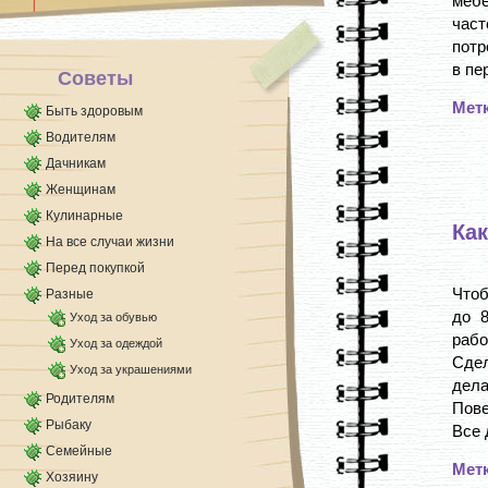
мебе
част
потр
в пе
Советы
Мет
Быть здоровым
Водителям
Дачникам
Женщинам
Кулинарные
Ка
На все случаи жизни
Перед покупкой
Чтоб
Разные
до 8
Уход за обувью
раб
Уход за одеждой
Сдел
Уход за украшениями
дела
Родителям
Пове
Рыбаку
Все 
Семейные
Мет
Хозяину