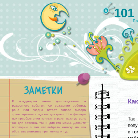
101
По
Как
В преддверии такого долгожданного и
радостного события, как рождение ребенка,
рано или поздно встает вопрос выбора
транспортного средства для крохи. Все факторы
Так 
при приобретении коляски играют важную роль
как для ребенка, так и для его мамы. Давайте
попу
поговорим о том как выбрать коляску, на что
в то
обратить внимание при покупке и т.д.