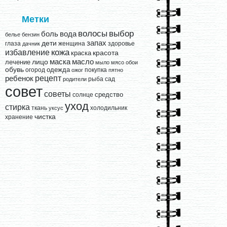
Метки
выбор
волосы
вода
боль
белье
бензин
запах
дети
глаза
женщина
здоровье
дачник
кожа
избавление
краска
красота
лицо
маска
масло
лечение
мыло
мясо
обои
обувь
одежда
огород
покупка
ожог
пятно
рецепт
ребенок
рыба
сад
родители
совет
советы
средство
солнце
уход
стирка
ткань
холодильник
уксус
чистка
хранение