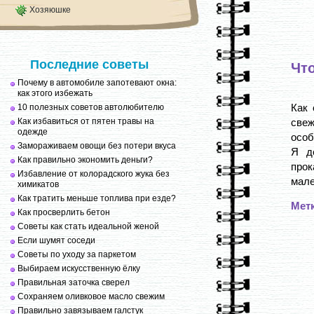
Хозяюшке
Последние советы
Чт
Почему в автомобиле запотевают окна:
как этого избежать
Как 
10 полезных советов автолюбителю
Как избавиться от пятен травы на
све
одежде
особ
Замораживаем овощи без потери вкуса
Я д
Как правильно экономить деньги?
про
Избавление от колорадского жука без
мале
химикатов
Как тратить меньше топлива при езде?
Мет
Как просверлить бетон
Советы как стать идеальной женой
Если шумят соседи
Советы по уходу за паркетом
Выбираем искусственную ёлку
Правильная заточка сверел
Сохраняем оливковое масло свежим
Правильно завязываем галстук