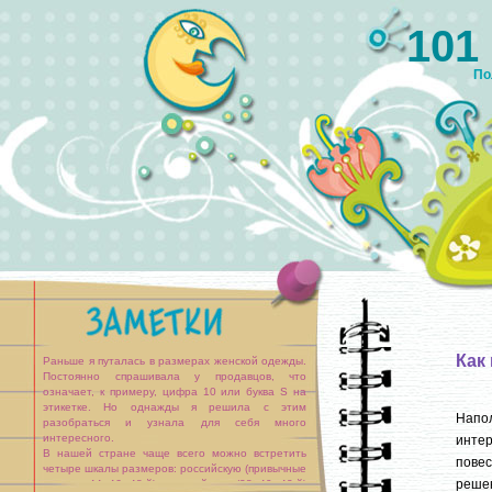
101
По
Как
Раньше я путалась в размерах женской одежды.
Постоянно спрашивала у продавцов, что
означает, к примеру, цифра 10 или буква S на
этикетке. Но однажды я решила с этим
Напол
разобраться и узнала для себя много
интересного.
инте
В нашей стране чаще всего можно встретить
пове
четыре шкалы размеров: российскую (привычные
реше
для нас 44, 46, 48-й), европейскую (38, 40, 42-й)