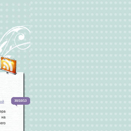
30/10/13
кой
ера
 на
его