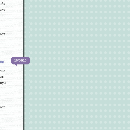
ой»
щие
рыто
10/06/10
зни
она
мите
нув
рыто