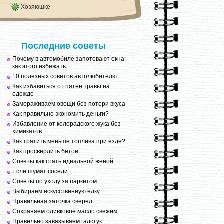
Хозяюшке
Последние советы
Почему в автомобиле запотевают окна:
как этого избежать
10 полезных советов автолюбителю
Как избавиться от пятен травы на
одежде
Замораживаем овощи без потери вкуса
Как правильно экономить деньги?
Избавление от колорадского жука без
химикатов
Как тратить меньше топлива при езде?
Как просверлить бетон
Советы как стать идеальной женой
Если шумят соседи
Советы по уходу за паркетом
Выбираем искусственную ёлку
Правильная заточка сверел
Сохраняем оливковое масло свежим
Правильно завязываем галстук