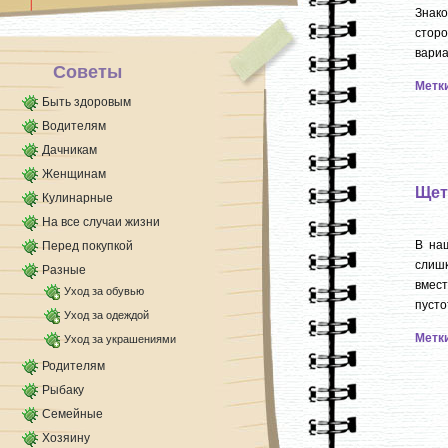
[...]
Знак
стор
вариа
Советы
Метк
Быть здоровым
Водителям
Дачникам
Женщинам
Щет
Кулинарные
На все случаи жизни
В на
Перед покупкой
слишк
Разные
вмест
Уход за обувью
пусто
Уход за одеждой
Метк
Уход за украшениями
Родителям
Рыбаку
Семейные
Хозяину