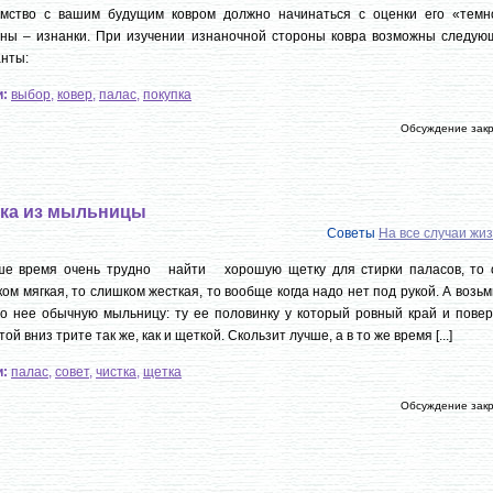
омство с вашим будущим ковром должно начинаться с оценки его «темн
оны – изнанки. При изучении изнаночной стороны ковра возможны следую
нты:
и:
выбор
,
ковер
,
палас
,
покупка
Обсуждение зак
ка из мыльницы
Советы
На все случаи жи
ше время очень трудно найти хорошую щетку для стирки паласов, то 
ом мягкая, то слишком жесткая, то вообще когда надо нет под рукой. А возь
о нее обычную мыльницу: ту ее половинку у который ровный край и повер
той вниз трите так же, как и щеткой. Скользит лучше, а в то же время [...]
и:
палас
,
совет
,
чистка
,
щетка
Обсуждение зак