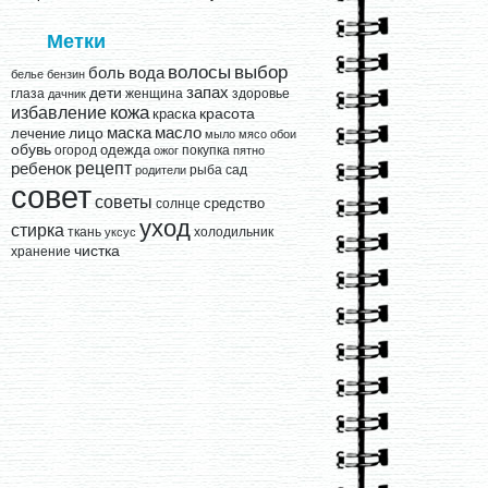
Метки
выбор
волосы
вода
боль
белье
бензин
запах
дети
глаза
женщина
здоровье
дачник
кожа
избавление
краска
красота
лицо
маска
масло
лечение
мыло
мясо
обои
обувь
одежда
огород
покупка
ожог
пятно
рецепт
ребенок
рыба
сад
родители
совет
советы
средство
солнце
уход
стирка
ткань
холодильник
уксус
чистка
хранение