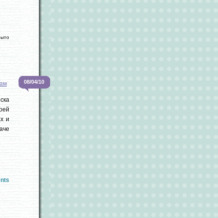
рыто
08/04/10
ам
ска
оей
ах и
аче
nts