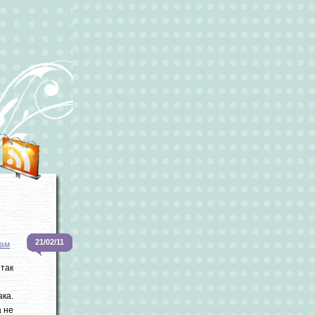
21/02/11
ам
так
ака.
 не