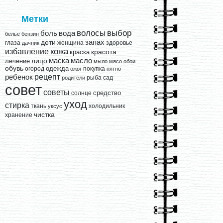
Метки
выбор
волосы
вода
боль
белье
бензин
запах
дети
глаза
женщина
здоровье
дачник
кожа
избавление
краска
красота
лицо
маска
масло
лечение
мыло
мясо
обои
обувь
одежда
огород
покупка
ожог
пятно
рецепт
ребенок
рыба
сад
родители
совет
советы
средство
солнце
уход
стирка
ткань
холодильник
уксус
чистка
хранение