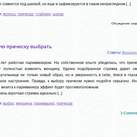
о сомнется под шапкой, но еще и зафиксируется в таком неприглядном [...]
и:
волосы
,
прическа
,
стайлинг
,
шапка
Обсуждение зак
ую прическу выбрать
Советы
Женщин
 лет работаю парикмахером. На собственном опыте убедилась, что приче
т полностью изменить женщину. Удачно подобранная стрижка дарит св
ательнице не только новый образ, но и уверенность в себе, блеск в глаз
ное настроение. Правда, к выбору прически нужно подойти серьезно. Ин
 визита к парикмахеру эффект будет противоположным.
очень короткая стрижка идеально [...]
и:
выбор
,
женщина
,
парикмахер
,
прическа
3 Comme