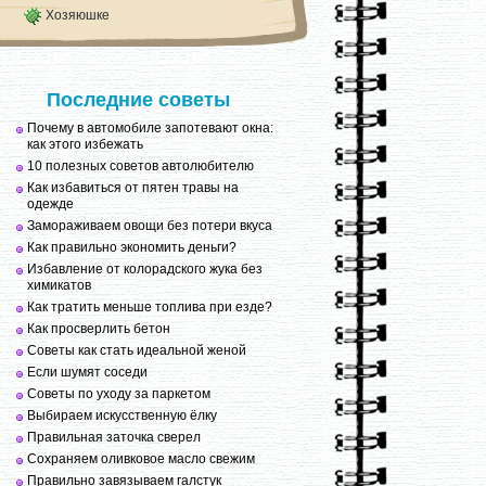
Хозяюшке
Последние советы
Почему в автомобиле запотевают окна:
как этого избежать
10 полезных советов автолюбителю
Как избавиться от пятен травы на
одежде
Замораживаем овощи без потери вкуса
Как правильно экономить деньги?
Избавление от колорадского жука без
химикатов
Как тратить меньше топлива при езде?
Как просверлить бетон
Советы как стать идеальной женой
Если шумят соседи
Советы по уходу за паркетом
Выбираем искусственную ёлку
Правильная заточка сверел
Сохраняем оливковое масло свежим
Правильно завязываем галстук