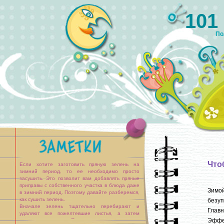
101
По
Что
Если хотите заготовить пряную зелень на
зимний период, то ее необходимо просто
засушить. Это позволит вам добавлять пряные
приправы с собственного участка в блюда даже
Зимой
в зимний период. Поэтому давайте разберемся,
как сушить зелень.
безуп
Вначале зелень тщательно перебирают и
Главн
удаляют все пожелтевшие листья, а затем
Эффек
тщательно моют. После мытья из зелени