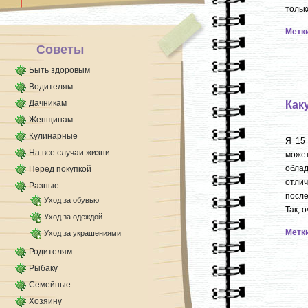
формируют пучки одинаковых размеров и [...]
тольк
Метк
Советы
Быть здоровым
Водителям
Дачникам
Как
Женщинам
Кулинарные
Я 15
На все случаи жизни
може
облад
Перед покупкой
отлич
Разные
после
Уход за обувью
Так, 
Уход за одеждой
Метк
Уход за украшениями
Родителям
Рыбаку
Семейные
Хозяину