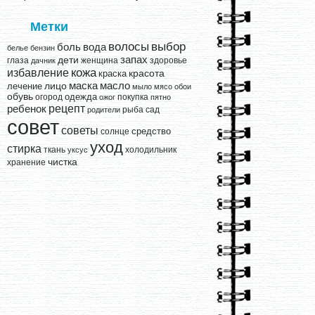
Метки
выбор
волосы
вода
боль
белье
бензин
запах
дети
глаза
женщина
здоровье
дачник
кожа
избавление
краска
красота
лицо
маска
масло
лечение
мыло
мясо
обои
обувь
одежда
огород
покупка
ожог
пятно
рецепт
ребенок
рыба
сад
родители
совет
советы
средство
солнце
уход
стирка
ткань
холодильник
уксус
чистка
хранение