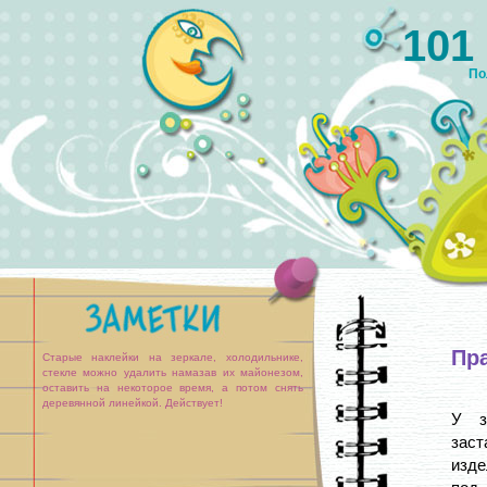
101
По
Пр
Старые наклейки на зеркале, холодильнике,
стекле можно удалить намазав их майонезом,
оставить на некоторое время, а потом снять
деревянной линейкой. Действует!
У з
заст
изде