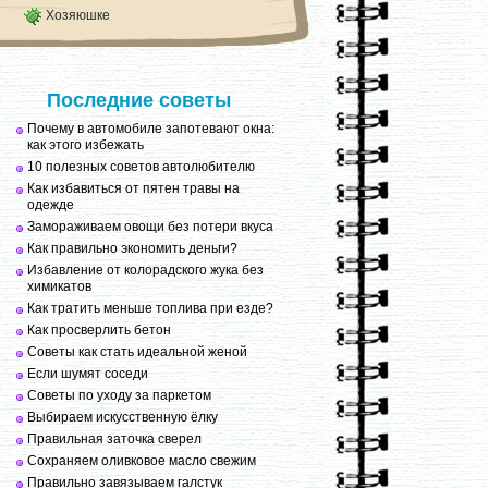
Хозяюшке
Последние советы
Почему в автомобиле запотевают окна:
как этого избежать
10 полезных советов автолюбителю
Как избавиться от пятен травы на
одежде
Замораживаем овощи без потери вкуса
Как правильно экономить деньги?
Избавление от колорадского жука без
химикатов
Как тратить меньше топлива при езде?
Как просверлить бетон
Советы как стать идеальной женой
Если шумят соседи
Советы по уходу за паркетом
Выбираем искусственную ёлку
Правильная заточка сверел
Сохраняем оливковое масло свежим
Правильно завязываем галстук