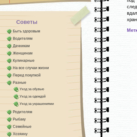
под
след
вдал
хран
Советы
Мет
Быть здоровым
Водителям
Дачникам
Женщинам
Кулинарные
На все случаи жизни
Перед покупкой
Разные
Уход за обувью
Уход за одеждой
Уход за украшениями
Родителям
Рыбаку
Семейные
Хозяину