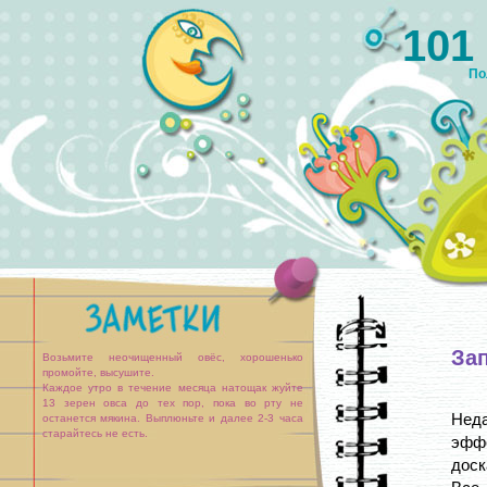
101
По
За
Возьмите неочищенный овёс, хорошенько
промойте, высушите.
Каждое утро в течение месяца натощак жуйте
13 зерен овса до тех пор, пока во рту не
Неда
останется мякина. Выплюньте и далее 2-3 часа
старайтесь не есть.
эфф
доск