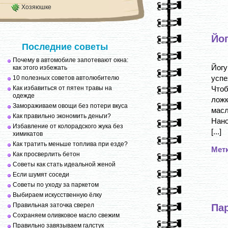
Хозяюшке
Йог
Последние советы
Почему в автомобиле запотевают окна:
Йогу
как этого избежать
успе
10 полезных советов автолюбителю
Как избавиться от пятен травы на
Чтоб
одежде
ложк
Замораживаем овощи без потери вкуса
масл
Как правильно экономить деньги?
Нано
Избавление от колорадского жука без
[...]
химикатов
Как тратить меньше топлива при езде?
Мет
Как просверлить бетон
Советы как стать идеальной женой
Если шумят соседи
Советы по уходу за паркетом
Выбираем искусственную ёлку
Правильная заточка сверел
Пар
Сохраняем оливковое масло свежим
Правильно завязываем галстук