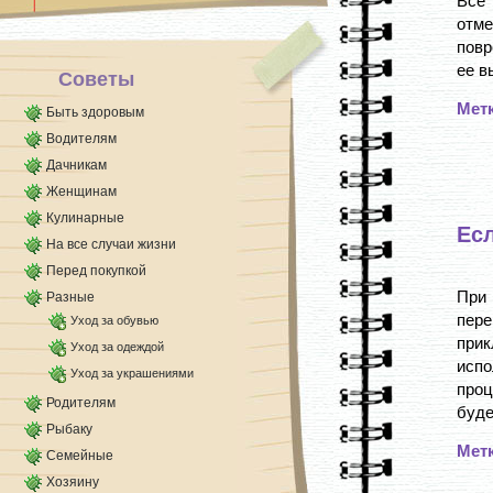
Все
отм
повр
ее в
Советы
Мет
Быть здоровым
Водителям
Дачникам
Женщинам
Кулинарные
Ес
На все случаи жизни
Перед покупкой
При
Разные
пер
Уход за обувью
при
Уход за одеждой
испо
Уход за украшениями
проц
Родителям
буде
Рыбаку
Мет
Семейные
Хозяину