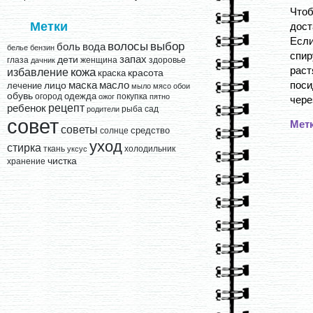
Что
Метки
дост
Если
выбор
волосы
вода
боль
белье
бензин
спир
запах
дети
глаза
женщина
здоровье
дачник
раст
кожа
избавление
краска
красота
поси
лицо
маска
масло
лечение
мыло
мясо
обои
обувь
одежда
огород
покупка
ожог
пятно
чере
рецепт
ребенок
рыба
сад
родители
совет
Мет
советы
средство
солнце
уход
стирка
ткань
холодильник
уксус
чистка
хранение