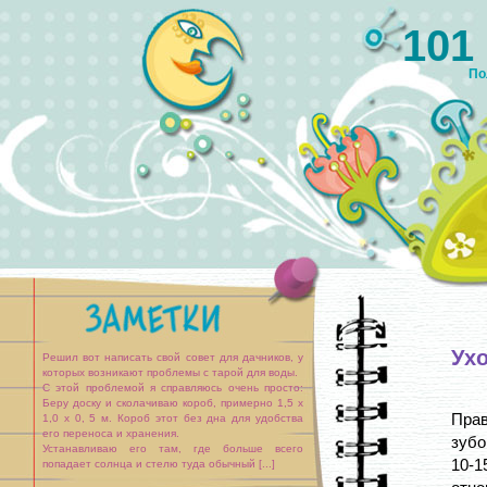
101
По
Ухо
Решил вот написать свой совет для дачников, у
которых возникают проблемы с тарой для воды.
С этой проблемой я справляюсь очень просто:
Беру доску и сколачиваю короб, примерно 1,5 x
Прав
1,0 x 0, 5 м. Короб этот без дна для удобства
его переноса и хранения.
зубо
Устанавливаю его там, где больше всего
10-
попадает солнца и стелю туда обычный [...]