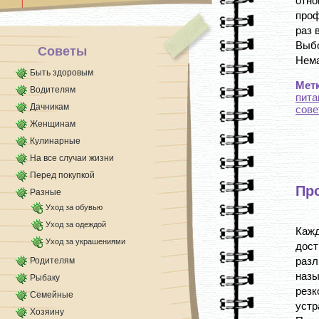
отн
проф
раз 
Выбо
Советы
Нема
Быть здоровым
Мет
Водителям
пита
Дачникам
сове
Женщинам
Кулинарные
На все случаи жизни
Перед покупкой
Пр
Разные
Уход за обувью
Уход за одеждой
Каж
Уход за украшениями
дос
разл
Родителям
назы
Рыбаку
резк
Семейные
устр
Хозяину