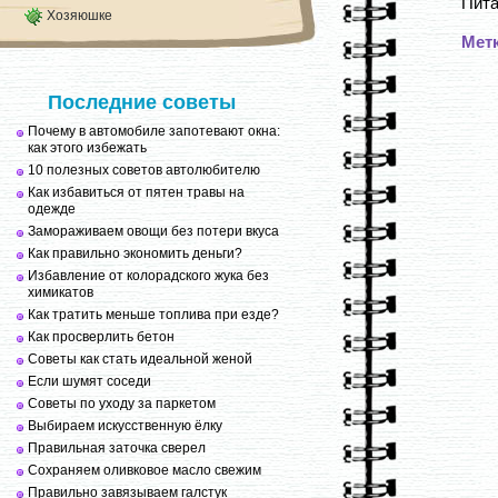
Пита
Хозяюшке
Мет
Последние советы
Почему в автомобиле запотевают окна:
как этого избежать
10 полезных советов автолюбителю
Как избавиться от пятен травы на
одежде
Замораживаем овощи без потери вкуса
Как правильно экономить деньги?
Избавление от колорадского жука без
химикатов
Как тратить меньше топлива при езде?
Как просверлить бетон
Советы как стать идеальной женой
Если шумят соседи
Советы по уходу за паркетом
Выбираем искусственную ёлку
Правильная заточка сверел
Сохраняем оливковое масло свежим
Правильно завязываем галстук