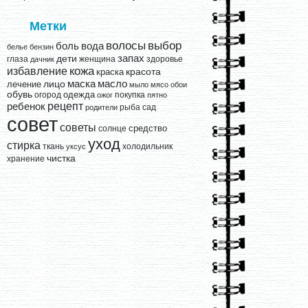
Метки
выбор
волосы
вода
боль
белье
бензин
запах
дети
глаза
женщина
здоровье
дачник
кожа
избавление
краска
красота
лицо
маска
масло
лечение
мыло
мясо
обои
обувь
одежда
огород
покупка
ожог
пятно
рецепт
ребенок
рыба
сад
родители
совет
советы
средство
солнце
уход
стирка
ткань
холодильник
уксус
чистка
хранение