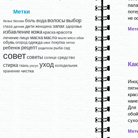
пала
Метки
поте
не о
выбор
волосы
вода
боль
белье
бензин
запах
дети
глаза
женщина
здоровье
дачник
Мет
кожа
избавление
краска
красота
лицо
маска
масло
лечение
мыло
мясо
обои
обувь
одежда
огород
покупка
ожог
пятно
рецепт
ребенок
рыба
сад
родители
совет
советы
средство
солнце
Ка
уход
стирка
ткань
холодильник
уксус
чистка
хранение
Иног
пятн
крас
нане
Для 
обой
сухой
Мет