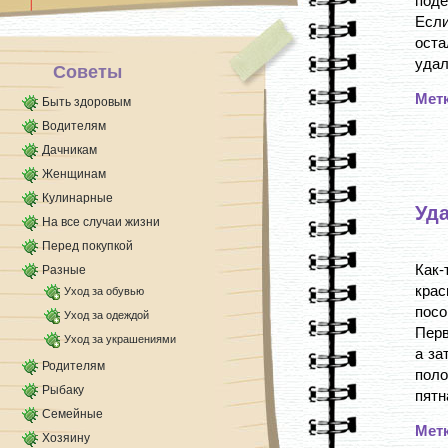
поде
Известно, что хна [...]
Если
оста
удали
Советы
Мет
Быть здоровым
Водителям
Дачникам
Женщинам
Кулинарные
Уд
На все случаи жизни
Перед покупкой
Как-
Разные
кра
Уход за обувью
посо
Уход за одеждой
Перв
Уход за украшениями
а за
Родителям
поло
Рыбаку
пятн
Семейные
Мет
Хозяину