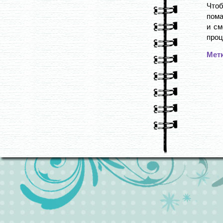
Чтоб
пома
и см
проц
Мет