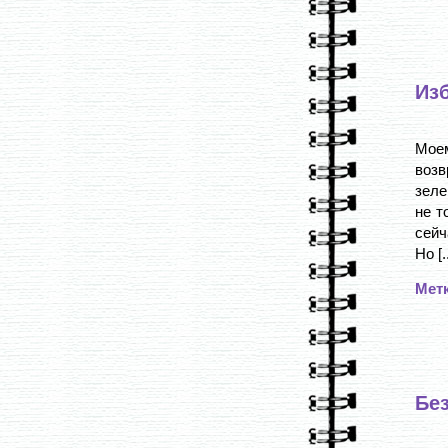
Изб
Мое
возв
зеле
не т
сейч
Но [..
Мет
Бе