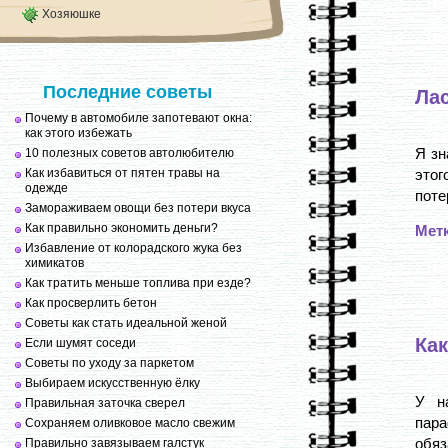
Хозяюшке
Последние советы
Лас
Почему в автомобиле запотевают окна:
как этого избежать
Я зн
10 полезных советов автолюбителю
Как избавиться от пятен травы на
это
одежде
поте
Замораживаем овощи без потери вкуса
Как правильно экономить деньги?
Мет
Избавление от колорадского жука без
химикатов
Как тратить меньше топлива при езде?
Как просверлить бетон
Советы как стать идеальной женой
Ка
Если шумят соседи
Советы по уходу за паркетом
Выбираем искусственную ёлку
У н
Правильная заточка сверел
пар
Сохраняем оливковое масло свежим
обяз
Правильно завязываем галстук