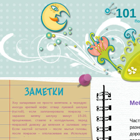
101
По
Меб
Хну запариваю не просто кипятком, а чередую:
иногда крепкий кофе; отвар луковой шелухи
(густой), если запланировала покраску –
заранее кипячу шелуху минут 15-20,
Част
процеживаю, ставлю в холодильник, перед
покраской довожу до кипения и заливаю хну.
разн
Если настой остался – после мытья головы,
дор
после покраски – ополаскиваю им. Использую
кору дуба (также предварительно настояв).