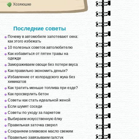
Хозяюшке
Последние советы
Почему в автомобиле запотевают окна:
как этого избежать
10 полезных советов автолюбителю
Как избавиться от пятен травы на
одежде
Замораживаем овощи без потери вкуса
Как правильно экономить деньги?
Избавление от колорадского жука без
химикатов
Как тратить меньше топлива при езде?
Как просверлить бетон
Советы как стать идеальной женой
Если шумят соседи
Советы по уходу за паркетом
Выбираем искусственную ёлку
Правильная заточка сверел
Сохраняем оливковое масло свежим
Правильно завязываем галстук