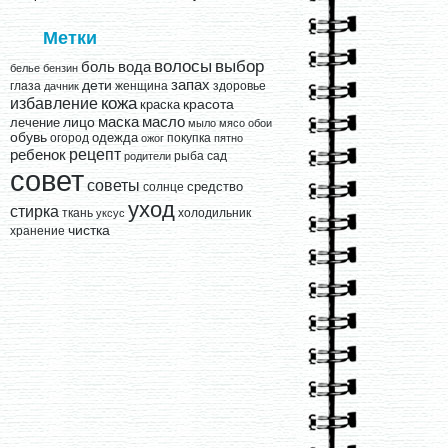
Метки
выбор
волосы
вода
боль
белье
бензин
запах
дети
глаза
женщина
здоровье
дачник
кожа
избавление
краска
красота
лицо
маска
масло
лечение
мыло
мясо
обои
обувь
одежда
огород
покупка
ожог
пятно
рецепт
ребенок
рыба
сад
родители
совет
советы
средство
солнце
уход
стирка
ткань
холодильник
уксус
чистка
хранение