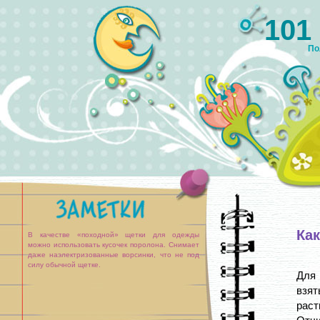
101
По
Ка
В качестве «походной» щетки для одежды
можно использовать кусочек поролона. Снимает
даже наэлектризованные ворсинки, что не под
силу обычной щетке.
Для 
взят
раст