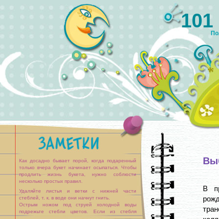
101
По
Вы
Как досадно бывает порой, когда подаренный
только вчера букет начинает осыпаться. Чтобы
продлить жизнь букета, нужно соблюсти
несколько простых правил.
В п
Удаляйте листья и ветки с нижней части
рож
стеблей, т. к. в воде они начнут гнить.
Острым ножом под струей холодной воды
тран
подрежьте стебли цветов. Если из стебля
выделяется млечный сок, опустите концы