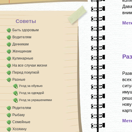
коля
стеблей на 40 секунд в [...]
Дав
вним
Советы
Мет
Быть здоровым
Водителям
Дачникам
Женщинам
Ра
Кулинарные
На все случаи жизни
Перед покупкой
Разв
всех
Разные
сит
Уход за обувью
имущ
Уход за одеждой
реша
Уход за украшениями
нову
Родителям
карт
Рыбаку
Мет
Семейные
Хозяину