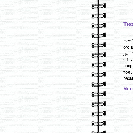
Тв
Необ
огон
до 
Обыч
накр
тол
размя
Мет