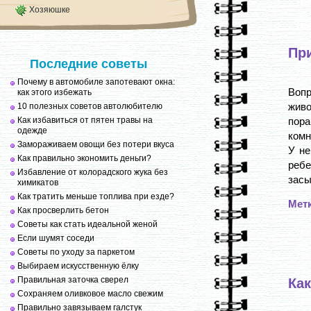
Хозяюшке
Пр
Последние советы
Почему в автомобиле запотевают окна:
Воп
как этого избежать
живо
10 полезных советов автолюбителю
Как избавиться от пятен травы на
пора
одежде
комн
Замораживаем овощи без потери вкуса
У не
Как правильно экономить деньги?
реб
Избавление от колорадского жука без
засы
химикатов
Как тратить меньше топлива при езде?
Мет
Как просверлить бетон
Советы как стать идеальной женой
Если шумят соседи
Советы по уходу за паркетом
Выбираем искусственную ёлку
Правильная заточка сверел
Ка
Сохраняем оливковое масло свежим
Правильно завязываем галстук