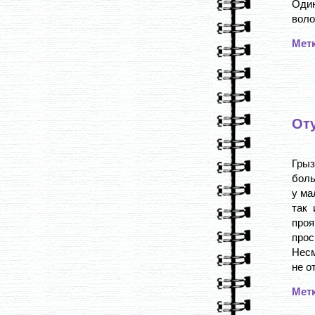
Один
воло
Мет
Оту
Грыз
боль
у ма
так 
про
прос
Несм
не о
Мет