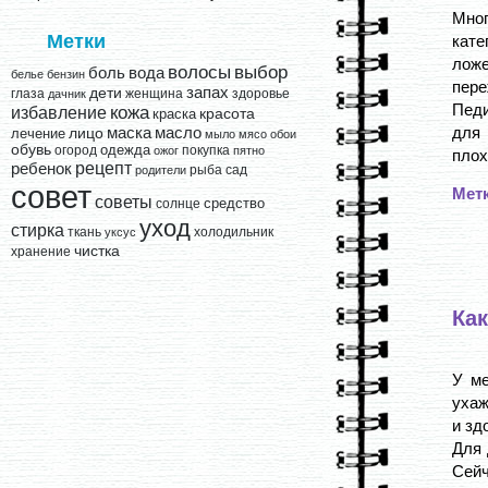
Мно
Метки
кате
ложе
выбор
волосы
вода
боль
белье
бензин
пере
запах
дети
глаза
женщина
здоровье
дачник
Педи
кожа
избавление
краска
красота
для 
лицо
маска
масло
лечение
мыло
мясо
обои
обувь
одежда
огород
покупка
ожог
пятно
плохо
рецепт
ребенок
рыба
сад
родители
совет
Мет
советы
средство
солнце
уход
стирка
ткань
холодильник
уксус
чистка
хранение
Как
У ме
ухаж
и зд
Для 
Сейч