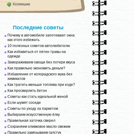
Хозяюшке
Последние советы
Почему в автомобиле запотевают окна:
как этого избежать
10 полезных советов автолюбителю
Как избавиться от пятен травы на
одежде
Замораживаем овощи без потери вкуса
Как правильно экономить деньги?
Избавление от колорадского жука без
химикатов
Как тратить меньше топлива при езде?
Как просверлить бетон
Советы как стать идеальной женой
Если шумят соседи
Советы по уходу за паркетом
Выбираем искусственную ёлку
Правильная заточка сверел
Сохраняем оливковое масло свежим
Правильно завязываем галстук