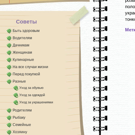
роз
поло
укра
тонко
Советы
Мет
Быть здоровым
Водителям
Дачникам
Женщинам
Кулинарные
На все случаи жизни
Перед покупкой
Разные
Уход за обувью
Уход за одеждой
Уход за украшениями
Родителям
Рыбаку
Семейные
Хозяину