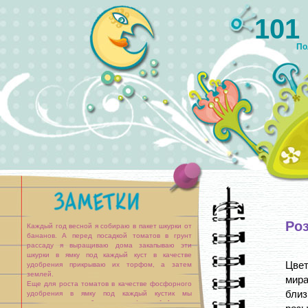
101
По
Ро
Каждый год весной я собираю в пакет шкурки от
бананов. А перед посадкой томатов в грунт
рассаду я выращиваю дома закапываю эти
шкурки в ямку под каждый куст в качестве
Цвет
удобрения прикрываю их торфом, а затем
землей.
мира
Еще для роста томатов в качестве фосфорного
близ
удобрения в ямку под каждый кустик мы
закапываем все рыбные отходы (кости, [...]