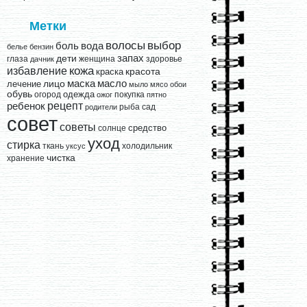
Метки
выбор
волосы
вода
боль
белье
бензин
запах
дети
глаза
женщина
здоровье
дачник
кожа
избавление
краска
красота
лицо
маска
масло
лечение
мыло
мясо
обои
обувь
одежда
огород
покупка
ожог
пятно
рецепт
ребенок
рыба
сад
родители
совет
советы
средство
солнце
уход
стирка
ткань
холодильник
уксус
чистка
хранение