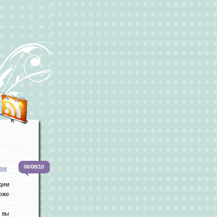
06/08/10
ам
одим
тоже
 вы