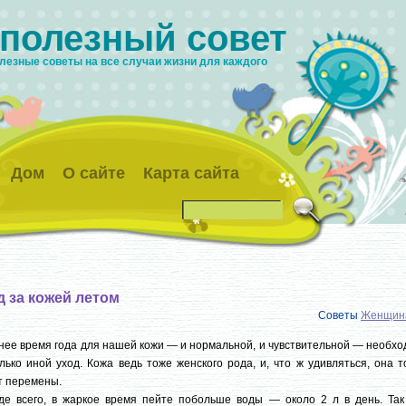
 полезный совет
лезные советы на все случаи жизни для каждого
Дом
О сайте
Карта сайта
д за кожей летом
Советы
Женщин
нее время года для нашей кожи — и нормальной, и чувствительной — необх
лько иной уход. Кожа ведь тоже женского рода, и, что ж удивляться, она 
т перемены.
де всего, в жаркое время пейте побольше воды — около 2 л в день. Так