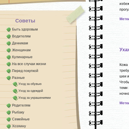
Они прочные и износостойкие, рассчитаны на
избеж
восьмичасовую работу без перерыва.
прогул
Чтобы исчерпать максимальный ресурс [...]
Метк
Советы
Быть здоровым
Водителям
Дачникам
Уха
Женщинам
Кулинарные
На все случаи жизни
Кожа
требу
Перед покупкой
шеи и
Разные
Чтоб
Уход за обувью
теми 
Уход за одеждой
ночной
Уход за украшениями
Метк
Родителям
Рыбаку
Семейные
Хозяину