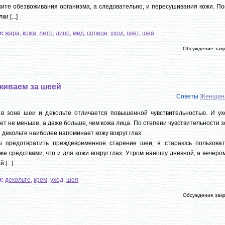
ите обезвоживания организма, а следовательно, и пересушивания кожи. По
ки [...]
и:
жара
,
кожа
,
лето
,
лицо
,
мед
,
солнце
,
уход
,
цвет
,
шея
Обсуждение зак
живаем за шеей
Советы
Женщин
 в зоне шеи и декольте отличается повышенной чувствительностью. И ух
ет не меньше, а даже больше, чем кожа лица. По степени чувствительности 
 декольте наиболее напоминает кожу вокруг глаз.
ы предотвратить преждевременное старение шеи, я стараюсь пользоват
же средствами, что и для кожи вокруг глаз. Утром наношу дневной, а вечер
 [...]
и:
декольте
,
крем
,
уход
,
шея
Обсуждение зак