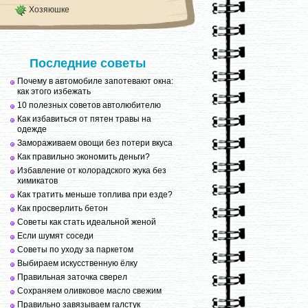
Хозяюшке
Последние советы
Почему в автомобиле запотевают окна:
как этого избежать
10 полезных советов автолюбителю
Как избавиться от пятен травы на
одежде
Замораживаем овощи без потери вкуса
Как правильно экономить деньги?
Избавление от колорадского жука без
химикатов
Как тратить меньше топлива при езде?
Как просверлить бетон
Советы как стать идеальной женой
Если шумят соседи
Советы по уходу за паркетом
Выбираем искусственную ёлку
Правильная заточка сверел
Сохраняем оливковое масло свежим
Правильно завязываем галстук