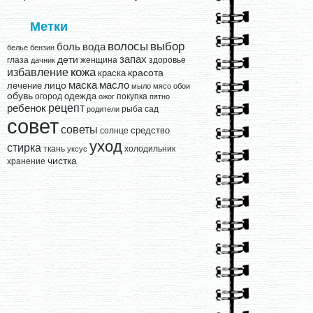
Метки
выбор
волосы
вода
боль
белье
бензин
запах
дети
глаза
женщина
здоровье
дачник
кожа
избавление
краска
красота
лицо
маска
масло
лечение
мыло
мясо
обои
обувь
одежда
огород
покупка
ожог
пятно
рецепт
ребенок
рыба
сад
родители
совет
советы
средство
солнце
уход
стирка
ткань
холодильник
уксус
чистка
хранение