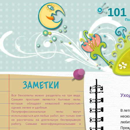
101
По
Ухо
Все бензопилы можно разделить на три вида.
Самыми простыми являются бытовые пилы,
которые обладают невысокой мощностью,
однако легкие и удобные.
В лет
Полупрофессиональные пилы могут
использоваться для любых работ, вот только они
неско
не рассчитаны на длительную беспрерывную
люби
работу. Самыми многофункциональными и
Преж
мощными являются профессиональные пилы.