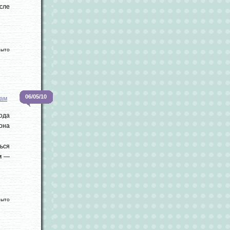
сле
рыто
06/05/10
ам
ода
зона
ься
ом —
рыто