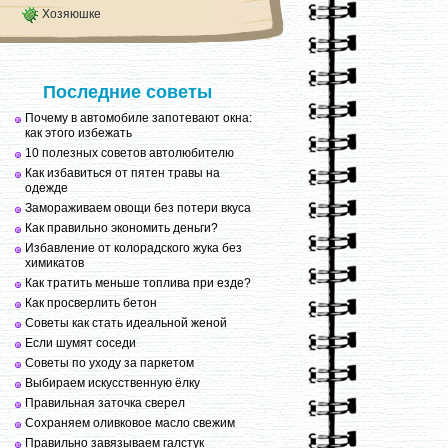
Хозяюшке
Последние советы
Почему в автомобиле запотевают окна:
как этого избежать
10 полезных советов автолюбителю
Как избавиться от пятен травы на
одежде
Замораживаем овощи без потери вкуса
Как правильно экономить деньги?
Избавление от колорадского жука без
химикатов
Как тратить меньше топлива при езде?
Как просверлить бетон
Советы как стать идеальной женой
Если шумят соседи
Советы по уходу за паркетом
Выбираем искусственную ёлку
Правильная заточка сверел
Сохраняем оливковое масло свежим
Правильно завязываем галстук