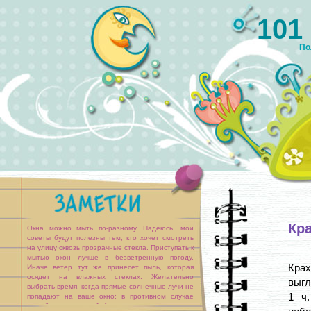
101
По
Кр
Окна можно мыть по-разному. Надеюсь, мои
советы будут полезны тем, кто хочет смотреть
на улицу сквозь прозрачные стекла. Приступать к
мытью окон лучше в безветренную погоду.
Крах
Иначе ветер тут же принесет пыль, которая
осядет на влажных стеклах. Желательно
выгл
выбрать время, когда прямые солнечные лучи не
1 ч
попадают на ваше окно: в противном случае
окна будут слишком [...]