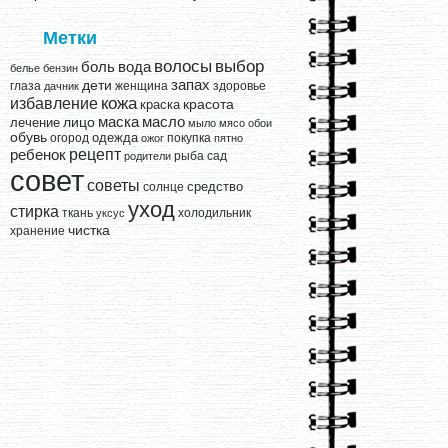
Метки
выбор
волосы
вода
боль
белье
бензин
запах
дети
глаза
женщина
здоровье
дачник
кожа
избавление
краска
красота
лицо
маска
масло
лечение
мыло
мясо
обои
обувь
одежда
огород
покупка
ожог
пятно
рецепт
ребенок
рыба
сад
родители
совет
советы
средство
солнце
уход
стирка
ткань
холодильник
уксус
чистка
хранение