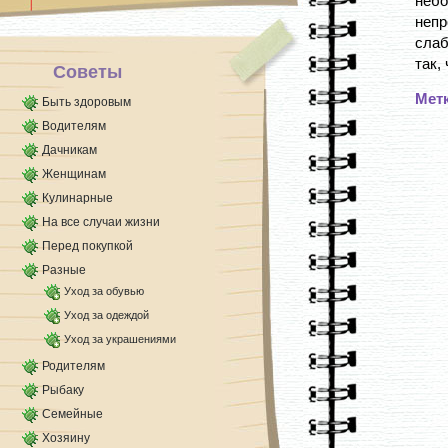
небо
неп
слаб
так, 
Советы
Мет
Быть здоровым
Водителям
Дачникам
Женщинам
Кулинарные
На все случаи жизни
Перед покупкой
Разные
Уход за обувью
Уход за одеждой
Уход за украшениями
Родителям
Рыбаку
Семейные
Хозяину