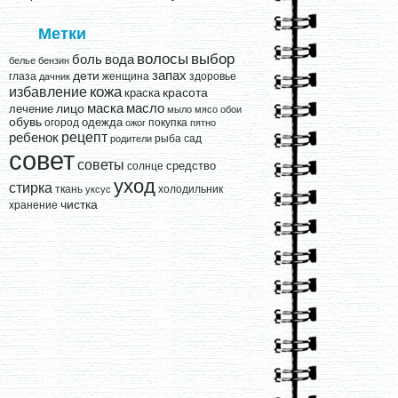
Метки
выбор
волосы
вода
боль
белье
бензин
запах
дети
глаза
женщина
здоровье
дачник
кожа
избавление
краска
красота
лицо
маска
масло
лечение
мыло
мясо
обои
обувь
одежда
огород
покупка
ожог
пятно
рецепт
ребенок
рыба
сад
родители
совет
советы
средство
солнце
уход
стирка
ткань
холодильник
уксус
чистка
хранение