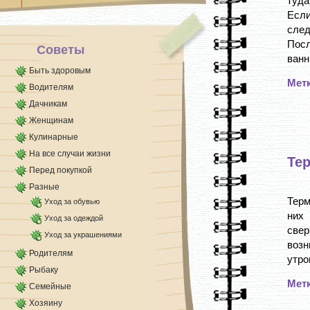
туда
Если
след
Посл
Советы
ванны
Быть здоровым
Мет
Водителям
Дачникам
Женщинам
Кулинарные
На все случаи жизни
Тер
Перед покупкой
Разные
Терм
Уход за обувью
них
Уход за одеждой
све
Уход за украшениями
возн
Родителям
утро
Рыбаку
Мет
Семейные
Хозяину