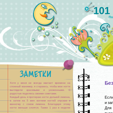
101
По
Бе
Хотя у меня не всегда хватает времени на
сложный маникюр, я стараюсь, чтобы мои ногти
выглядели красивыми и ухоженными. С
радостью поделюсь своими советами.
Если
Каждый день я протираю ногти долькой лимона,
а затем на 5 мин кончики ногтей опускаю в
и за
ванночку с соком лимона. Благодаря этому
Для 
ногти меньше слоятся. Также 1 раз в неделю
втираю в [...]