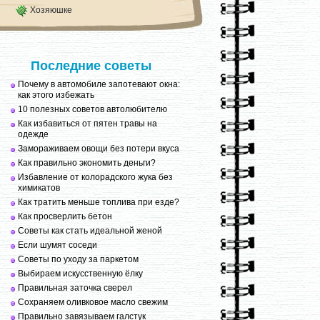
Хозяюшке
Последние советы
Почему в автомобиле запотевают окна:
как этого избежать
10 полезных советов автолюбителю
Как избавиться от пятен травы на
одежде
Замораживаем овощи без потери вкуса
Как правильно экономить деньги?
Избавление от колорадского жука без
химикатов
Как тратить меньше топлива при езде?
Как просверлить бетон
Советы как стать идеальной женой
Если шумят соседи
Советы по уходу за паркетом
Выбираем искусственную ёлку
Правильная заточка сверел
Сохраняем оливковое масло свежим
Правильно завязываем галстук