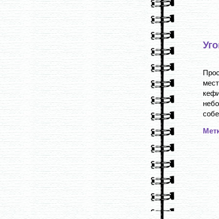
Уг
Про
мест
кефи
неб
собе
Мет