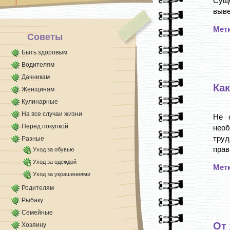
Сущ
выве
Мет
Советы
Быть здоровым
Водителям
Дачникам
Как
Женщинам
Кулинарные
На все случаи жизни
Не 
Перед покупкой
нео
труд
Разные
прав
Уход за обувью
Уход за одеждой
Мет
Уход за украшениями
Родителям
Рыбаку
Семейные
От 
Хозяину