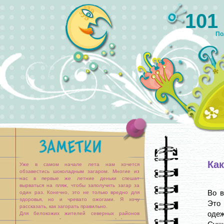
101
По
Как
Уже в самом начале лета нам хочется
обзавестись шоколадным загаром. Многие из
нас в первые же летние деньки спешат
вырваться на пляж, чтобы заполучить загар за
Во в
один раз. Конечно, это не только вредно для
здоровья, но и чревато ожогами. Я хочу
Это
рассказать, как загорать правильно.
оде
Для белокожих жителей северных районов
загореть не проблема, а уж «сгореть» [...]