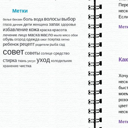
Пер
Метки
неск
Если
выбор
волосы
вода
боль
белье
бензин
запах
дети
глаза
женщина
здоровье
дачник
Мет
кожа
избавление
краска
красота
лицо
маска
масло
лечение
мыло
мясо
обои
обувь
одежда
огород
покупка
ожог
пятно
рецепт
ребенок
рыба
сад
родители
совет
советы
средство
солнце
Как
уход
стирка
ткань
холодильник
уксус
чистка
хранение
Хочу
неск
быст
моем
розо
цвет
неск
Мет