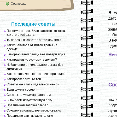
Хозяюшке
Я м
детс
Последние советы
сов
жев
Почему в автомобиле запотевают окна:
собс
как этого избежать
В не
10 полезных советов автолюбителю
Как избавиться от пятен травы на
одеж
одежде
Замораживаем овощи без потери вкуса
Мет
Как правильно экономить деньги?
Избавление от колорадского жука без
химикатов
Как тратить меньше топлива при езде?
Как просверлить бетон
Св
Советы как стать идеальной женой
Если шумят соседи
Советы по уходу за паркетом
Если
Выбираем искусственную ёлку
подс
Правильная заточка сверел
луче
Сохраняем оливковое масло свежим
окол
Правильно завязываем галстук