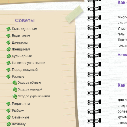
Как
разделены [...]
Многи
Советы
или о
У мен
Быть здоровым
гель
Водителям
Тщат
Дачникам
гель 
Женщинам
Метк
Кулинарные
На все случаи жизни
Перед покупкой
Разные
Уход за обувью
Как
Уход за одеждой
Уход за украшениями
Для п
Родителям
с одн
Рыбаку
более
купит
Семейные
емкост
Хозяину