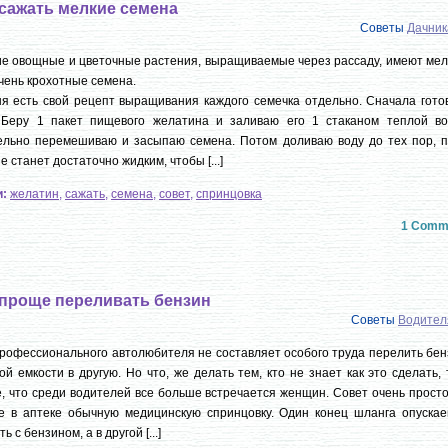
 сажать мелкие семена
Советы
Дачни
е овощные и цветочные растения, выращиваемые через рассаду, имеют мел
чень крохотные семена.
я есть свой рецепт выращивания каждого семечка отдельно. Сначала гото
. Беру 1 пакет пищевого желатина и заливаю его 1 стаканом теплой во
ельно перемешиваю и засыпаю семена. Потом доливаю воду до тех пор, п
не станет достаточно жидким, чтобы [...]
и:
желатин
,
сажать
,
семена
,
совет
,
спринцовка
1 Comm
 проще переливать бензин
Советы
Водител
рофессионального автолюбителя не составляет особого труда перелить бен
ой емкости в другую. Но что, же делать тем, кто не знает как это сделать,
, что среди водителей все больше встречается женщин. Совет очень прост
е в аптеке обычную медицинскую спринцовку. Один конец шланга опускае
ь с бензином, а в другой [...]