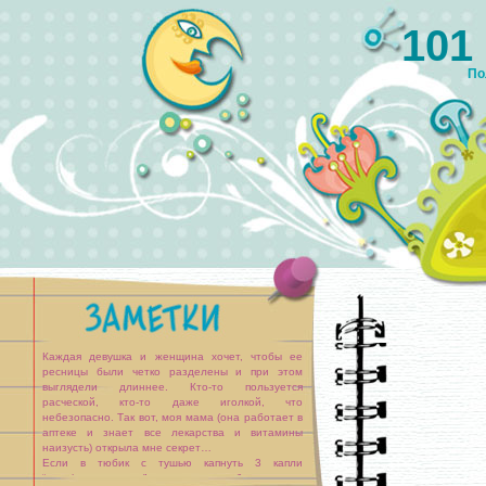
101
По
Каждая девушка и женщина хочет, чтобы ее
ресницы были четко разделены и при этом
выглядели длиннее. Кто-то пользуется
расческой, кто-то даже иголкой, что
небезопасно. Так вот, моя мама (она работает в
аптеке и знает все лекарства и витамины
наизусть) открыла мне секрет…
Если в тюбик с тушью капнуть 3 капли
“сульфации-натрия”, то ресницы будут четко