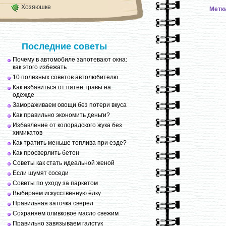
Хозяюшке
Метк
Последние советы
Почему в автомобиле запотевают окна:
как этого избежать
10 полезных советов автолюбителю
Как избавиться от пятен травы на
одежде
Замораживаем овощи без потери вкуса
Как правильно экономить деньги?
Избавление от колорадского жука без
химикатов
Как тратить меньше топлива при езде?
Как просверлить бетон
Советы как стать идеальной женой
Если шумят соседи
Советы по уходу за паркетом
Выбираем искусственную ёлку
Правильная заточка сверел
Сохраняем оливковое масло свежим
Правильно завязываем галстук