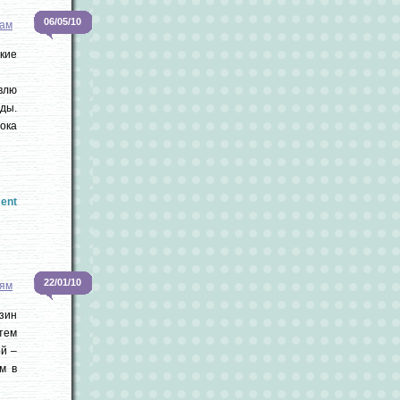
06/05/10
кам
кие
влю
ды.
ока
ent
22/01/10
ям
зин
 тем
ой –
м в