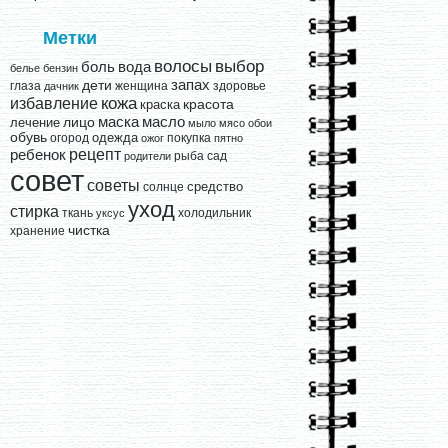
Метки
выбор
волосы
вода
боль
белье
бензин
запах
дети
глаза
женщина
здоровье
дачник
кожа
избавление
краска
красота
лицо
маска
масло
лечение
мыло
мясо
обои
обувь
одежда
огород
покупка
ожог
пятно
рецепт
ребенок
рыба
сад
родители
совет
советы
средство
солнце
уход
стирка
ткань
холодильник
уксус
чистка
хранение