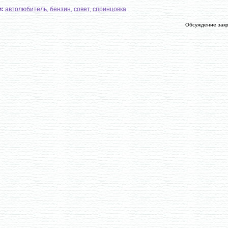
и:
автолюбитель
,
бензин
,
совет
,
спринцовка
Обсуждение зак