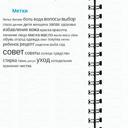
Метки
выбор
волосы
вода
боль
белье
бензин
запах
дети
глаза
женщина
здоровье
дачник
кожа
избавление
краска
красота
лицо
маска
масло
лечение
мыло
мясо
обои
обувь
одежда
огород
покупка
ожог
пятно
рецепт
ребенок
рыба
сад
родители
совет
советы
средство
солнце
уход
стирка
ткань
холодильник
уксус
чистка
хранение