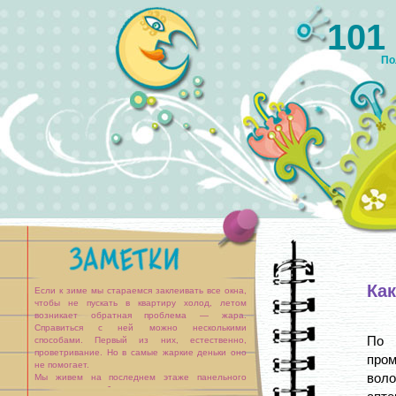
101
По
Как
Если к зиме мы стараемся заклеивать все окна,
чтобы не пускать в квартиру холод, летом
возникает обратная проблема — жара.
Справиться с ней можно несколькими
По 
способами. Первый из них, естественно,
проветривание. Но в самые жаркие деньки оно
пром
не помогает.
вол
Мы живем на последнем этаже панельного
дома, после обеда в квартире практически