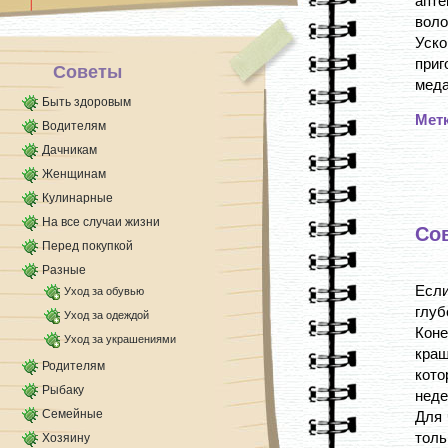
апте
невозможно находиться, и даже распахнутые
воло
[...]
Уско
приг
Советы
меда,
Быть здоровым
Мет
Водителям
Дачникам
Женщинам
Кулинарные
На все случаи жизни
Сов
Перед покупкой
Разные
Если
Уход за обувью
глуб
Уход за одеждой
Кон
Уход за украшениями
кра
Родителям
кот
Рыбаку
нед
Семейные
Для 
толь
Хозяину