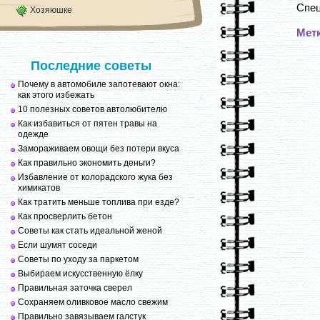
Спец
Хозяюшке
Мет
Последние советы
Почему в автомобиле запотевают окна:
как этого избежать
10 полезных советов автолюбителю
Как избавиться от пятен травы на
одежде
Замораживаем овощи без потери вкуса
Как правильно экономить деньги?
Избавление от колорадского жука без
химикатов
Как тратить меньше топлива при езде?
Как просверлить бетон
Советы как стать идеальной женой
Если шумят соседи
Советы по уходу за паркетом
Выбираем искусственную ёлку
Правильная заточка сверел
Сохраняем оливковое масло свежим
Правильно завязываем галстук