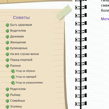
Гип
смаж
боли
Советы
Мет
Быть здоровым
Водителям
Дачникам
Женщинам
Кулинарные
На все случаи жизни
Перед покупкой
Разные
Уход за обувью
Уход за одеждой
Уход за украшениями
Родителям
Рыбаку
Семейные
Хозяину