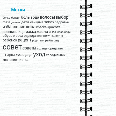
Метки
выбор
волосы
вода
боль
белье
бензин
запах
дети
глаза
женщина
здоровье
дачник
кожа
избавление
краска
красота
лицо
маска
масло
лечение
мыло
мясо
обои
обувь
одежда
огород
покупка
ожог
пятно
рецепт
ребенок
рыба
сад
родители
совет
советы
средство
солнце
уход
стирка
ткань
холодильник
уксус
чистка
хранение