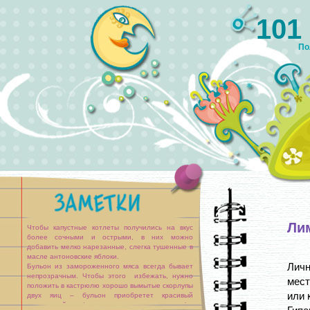
101
По
Ли
Чтобы капустные котлеты получились на вкус
более сочными и острыми, в них можно
добавить мелко нарезанные, слегка тушенные в
масле антоновские яблоки.
Личн
Бульон из замороженного мяса всегда бывает
непрозрачным. Чтобы этого избежать, нужно
мест
положить в кастрюлю хорошо вымытые скорлупы
или 
двух яиц – бульон приобретет красивый
аппетитный вид (потом скорлупу можно вынуть).