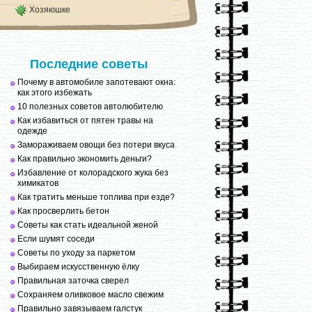
Хозяюшке
Последние советы
Почему в автомобиле запотевают окна:
как этого избежать
10 полезных советов автолюбителю
Как избавиться от пятен травы на
одежде
Замораживаем овощи без потери вкуса
Как правильно экономить деньги?
Избавление от колорадского жука без
химикатов
Как тратить меньше топлива при езде?
Как просверлить бетон
Советы как стать идеальной женой
Если шумят соседи
Советы по уходу за паркетом
Выбираем искусственную ёлку
Правильная заточка сверел
Сохраняем оливковое масло свежим
Правильно завязываем галстук