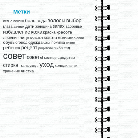
Метки
выбор
волосы
вода
боль
белье
бензин
запах
дети
глаза
женщина
здоровье
дачник
кожа
избавление
краска
красота
лицо
маска
масло
лечение
мыло
мясо
обои
обувь
одежда
огород
покупка
ожог
пятно
рецепт
ребенок
рыба
сад
родители
совет
советы
средство
солнце
уход
стирка
ткань
холодильник
уксус
чистка
хранение