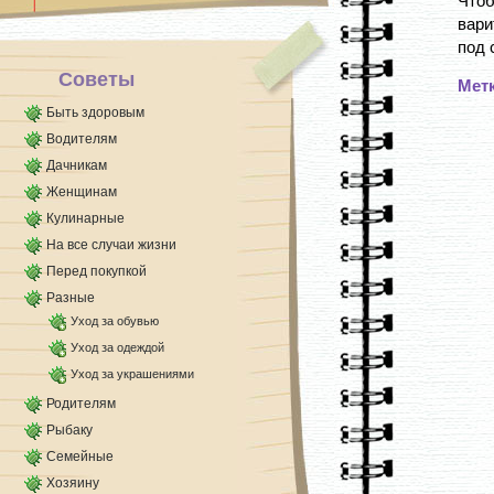
Что
вари
под 
Советы
Мет
Быть здоровым
Водителям
Дачникам
Женщинам
Кулинарные
На все случаи жизни
Перед покупкой
Разные
Уход за обувью
Уход за одеждой
Уход за украшениями
Родителям
Рыбаку
Семейные
Хозяину