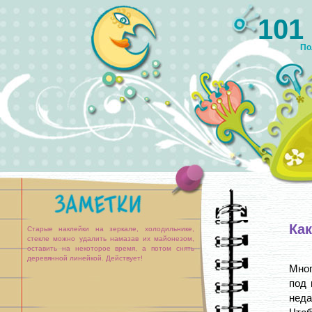
101
По
Как
Старые наклейки на зеркале, холодильнике,
стекле можно удалить намазав их майонезом,
оставить на некоторое время, а потом снять
деревянной линейкой. Действует!
Мног
под 
неда