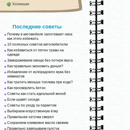
Хозяюшке
Последние советы
Почему в автомобиле запотевают окна:
как этого избежать
10 полезных советов автолюбителю
Как избавиться от пятен травы на
одежде
Замораживаем овощи без потери вкуса
Как правильно экономить деньги?
Избавление от колорадского жука без
химикатов
Как тратить меньше топлива при езде?
Как просверлить бетон
Советы как стать идеальной женой
Если шумят соседи
Советы по уходу за паркетом
Выбираем искусственную ёлку
Правильная заточка сверел
Сохраняем оливковое масло свежим
Правильно завязываем галстук