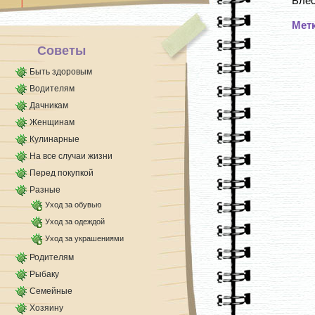
Блес
простой водой, [...]
Мет
Советы
Быть здоровым
Водителям
Дачникам
Женщинам
Кулинарные
На все случаи жизни
Перед покупкой
Разные
Уход за обувью
Уход за одеждой
Уход за украшениями
Родителям
Рыбаку
Семейные
Хозяину