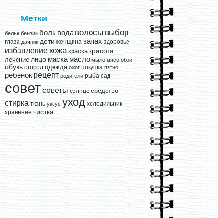
Метки
выбор
волосы
вода
боль
белье
бензин
запах
дети
глаза
женщина
здоровье
дачник
кожа
избавление
краска
красота
лицо
маска
масло
лечение
мыло
мясо
обои
обувь
одежда
огород
покупка
ожог
пятно
рецепт
ребенок
рыба
сад
родители
совет
советы
средство
солнце
уход
стирка
ткань
холодильник
уксус
чистка
хранение