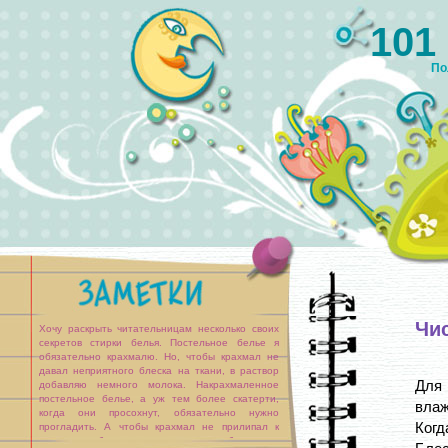
101
По
Чи
Хочу раскрыть читательницам несколько своих
секретов стирки белья. Постельное белье я
обязательно крахмалю. Но, чтобы крахмал не
давал неприятного блеска на ткани, в раствор
Для
добавляю немного молока. Накрахмаленное
постельное белье, а уж тем более скатерти,
влаж
когда они просохнут, обязательно нужно
Когд
прогладить. А чтобы крахмал не прилипал к
утюгу, я сбрызгиваю постельное белье не