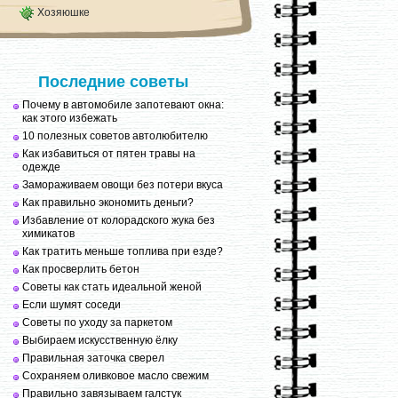
Хозяюшке
Последние советы
Почему в автомобиле запотевают окна:
как этого избежать
10 полезных советов автолюбителю
Как избавиться от пятен травы на
одежде
Замораживаем овощи без потери вкуса
Как правильно экономить деньги?
Избавление от колорадского жука без
химикатов
Как тратить меньше топлива при езде?
Как просверлить бетон
Советы как стать идеальной женой
Если шумят соседи
Советы по уходу за паркетом
Выбираем искусственную ёлку
Правильная заточка сверел
Сохраняем оливковое масло свежим
Правильно завязываем галстук