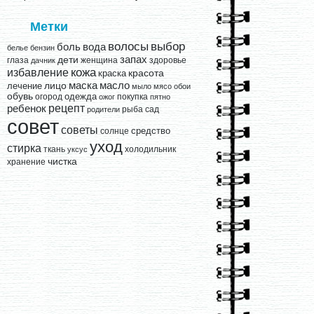
Метки
выбор
волосы
вода
боль
белье
бензин
запах
дети
глаза
женщина
здоровье
дачник
кожа
избавление
краска
красота
лицо
маска
масло
лечение
мыло
мясо
обои
обувь
одежда
огород
покупка
ожог
пятно
рецепт
ребенок
рыба
сад
родители
совет
советы
средство
солнце
уход
стирка
ткань
холодильник
уксус
чистка
хранение