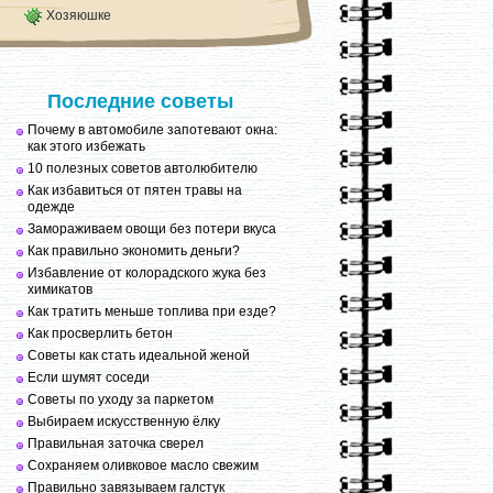
Хозяюшке
Последние советы
Почему в автомобиле запотевают окна:
как этого избежать
10 полезных советов автолюбителю
Как избавиться от пятен травы на
одежде
Замораживаем овощи без потери вкуса
Как правильно экономить деньги?
Избавление от колорадского жука без
химикатов
Как тратить меньше топлива при езде?
Как просверлить бетон
Советы как стать идеальной женой
Если шумят соседи
Советы по уходу за паркетом
Выбираем искусственную ёлку
Правильная заточка сверел
Сохраняем оливковое масло свежим
Правильно завязываем галстук