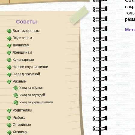
Обыч
накр
тол
размя
Советы
Мет
Быть здоровым
Водителям
Дачникам
Женщинам
Кулинарные
На все случаи жизни
Перед покупкой
Разные
Уход за обувью
Уход за одеждой
Уход за украшениями
Родителям
Рыбаку
Семейные
Хозяину