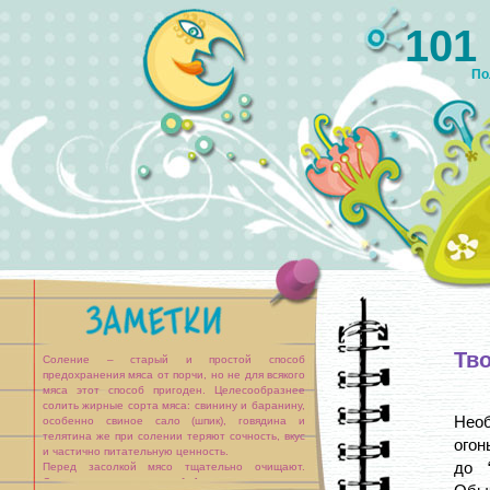
101
По
Тв
Соление – старый и простой способ
предохранения мяса от порчи, но не для всякого
мяса этот способ пригоден. Целесообразнее
солить жирные сорта мяса: свинину и баранину,
Необ
особенно свиное сало (шпик), говядина и
телятина же при солении теряют сочность, вкус
огон
и частично питательную ценность.
до 
Перед засолкой мясо тщательно очищают.
Сухую засолку правильно [...]