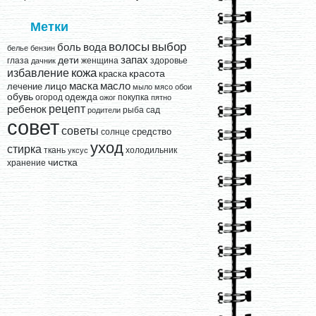
Метки
выбор
волосы
вода
боль
белье
бензин
запах
дети
глаза
женщина
здоровье
дачник
кожа
избавление
краска
красота
лицо
маска
масло
лечение
мыло
мясо
обои
обувь
одежда
огород
покупка
ожог
пятно
рецепт
ребенок
рыба
сад
родители
совет
советы
средство
солнце
уход
стирка
ткань
холодильник
уксус
чистка
хранение