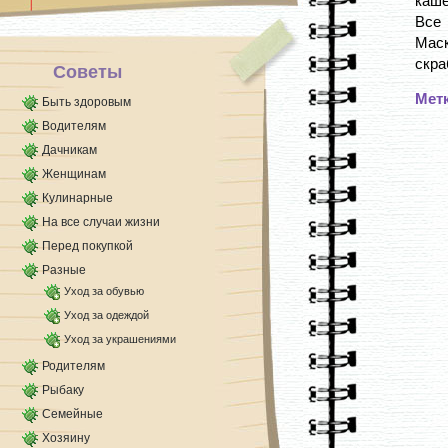
каше
их. Это избавит не только [...]
Все 
Маск
скраб
Советы
Мет
Быть здоровым
Водителям
Дачникам
Женщинам
Кулинарные
На все случаи жизни
Перед покупкой
Разные
Уход за обувью
Уход за одеждой
Уход за украшениями
Родителям
Рыбаку
Семейные
Хозяину