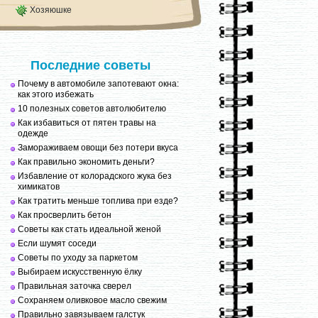
Хозяюшке
Последние советы
Почему в автомобиле запотевают окна:
как этого избежать
10 полезных советов автолюбителю
Как избавиться от пятен травы на
одежде
Замораживаем овощи без потери вкуса
Как правильно экономить деньги?
Избавление от колорадского жука без
химикатов
Как тратить меньше топлива при езде?
Как просверлить бетон
Советы как стать идеальной женой
Если шумят соседи
Советы по уходу за паркетом
Выбираем искусственную ёлку
Правильная заточка сверел
Сохраняем оливковое масло свежим
Правильно завязываем галстук