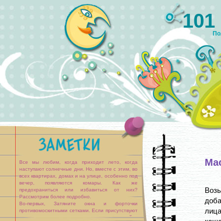
101
По
Мас
Все мы любим, когда приходит лето, когда
наступают солнечные дни. Но, вместе с этим, во
всех квартирах, домах и на улице, особенно под
вечер, появляются комары. Как же
Воз
предохраниться или избавиться от них?
Рассмотрим более подробно.
доба
Во-первых, Затяните окна и форточки
лица
противомоскитными сетками. Если присутствуют
щели между рамами, ставнями, то заделайте