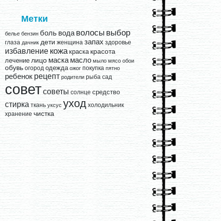
Метки
выбор
волосы
вода
боль
белье
бензин
запах
дети
глаза
женщина
здоровье
дачник
кожа
избавление
краска
красота
лицо
маска
масло
лечение
мыло
мясо
обои
обувь
одежда
огород
покупка
ожог
пятно
рецепт
ребенок
рыба
сад
родители
совет
советы
средство
солнце
уход
стирка
ткань
холодильник
уксус
чистка
хранение