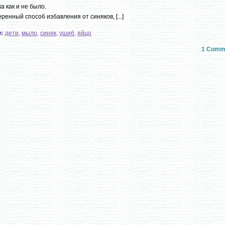
а как и не было.
ренный способ избавления от синяков, [...]
и:
дети
,
мыло
,
синяк
,
ушиб
,
яйцо
1 Comm