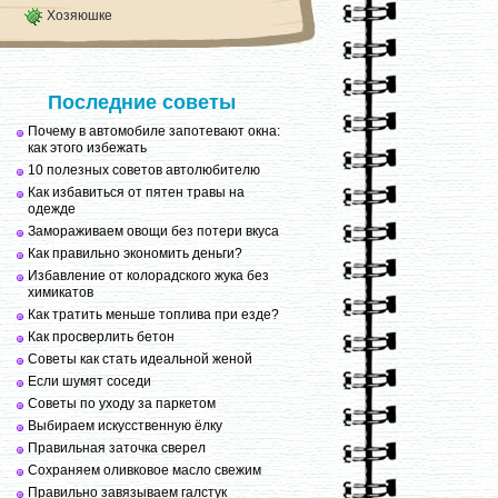
Хозяюшке
Последние советы
Почему в автомобиле запотевают окна:
как этого избежать
10 полезных советов автолюбителю
Как избавиться от пятен травы на
одежде
Замораживаем овощи без потери вкуса
Как правильно экономить деньги?
Избавление от колорадского жука без
химикатов
Как тратить меньше топлива при езде?
Как просверлить бетон
Советы как стать идеальной женой
Если шумят соседи
Советы по уходу за паркетом
Выбираем искусственную ёлку
Правильная заточка сверел
Сохраняем оливковое масло свежим
Правильно завязываем галстук