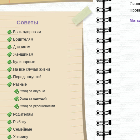
марганцовки. Это дополнительно прогревает и
Синяк
обеззараживает почву.
Прове
К [...]
Метк
Советы
Быть здоровым
Водителям
Дачникам
Женщинам
Кулинарные
На все случаи жизни
Перед покупкой
Разные
Уход за обувью
Уход за одеждой
Уход за украшениями
Родителям
Рыбаку
Семейные
Хозяину