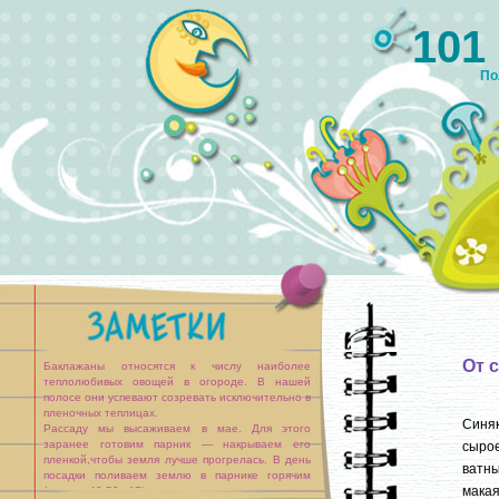
101
По
От 
Баклажаны относятся к числу наиболее
теплолюбивых овощей в огороде. В нашей
полосе они успевают созревать исключительно в
пленочных теплицах.
Синя
Рассаду мы высаживаем в мае. Для этого
заранее готовим парник — накрываем его
сыро
пленкой,чтобы земля лучше прогрелась. В день
ватны
посадки поливаем землю в парнике горячим
макая
(около 40-50 °С) светло-розовым раствором