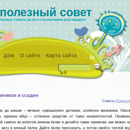
 полезный совет
лезные советы на все случаи жизни для каждого
Дом
О сайте
Карта сайта
синяков и ссадин
Советы
Родител
ки да шишки – вечные «украшения» детишек, особенно мальчиков. Обыч
е, куриное яйцо – отличное средство от таких неприятностей. Промокн
й тампон во взбитом яичном белке и делайте такие примочки, как можно ч
 вату в яичный белок. Дайте белку присохнуть, а потом смойте теплой во