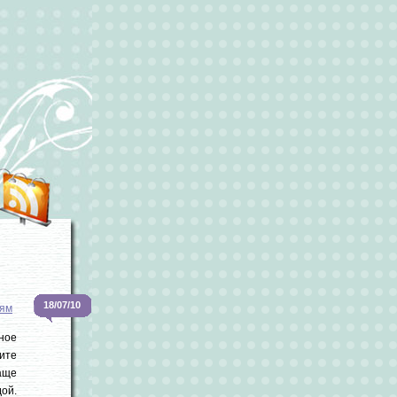
18/07/10
ям
ное
ите
аще
дой.