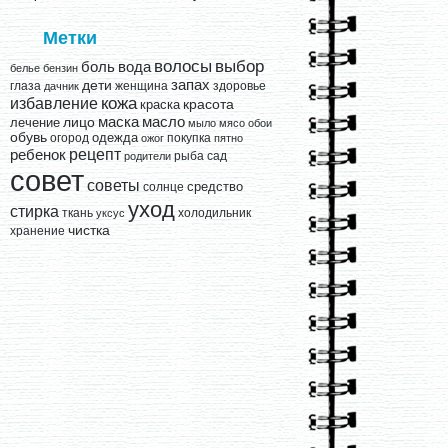
Метки
выбор
волосы
вода
боль
белье
бензин
запах
дети
глаза
женщина
здоровье
дачник
кожа
избавление
краска
красота
лицо
маска
масло
лечение
мыло
мясо
обои
обувь
одежда
огород
покупка
ожог
пятно
рецепт
ребенок
рыба
сад
родители
совет
советы
средство
солнце
уход
стирка
ткань
холодильник
уксус
чистка
хранение