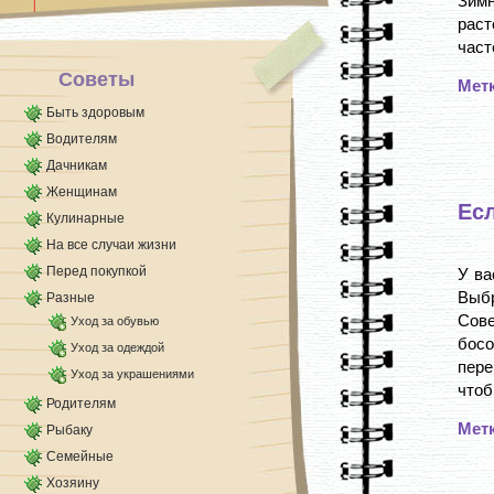
Зимн
вышивка станет плоской и некрасивой). Но когда
раст
[...]
част
Советы
Мет
Быть здоровым
Водителям
Дачникам
Женщинам
Ес
Кулинарные
На все случаи жизни
Перед покупкой
У ва
Выбр
Разные
Сове
Уход за обувью
босо
Уход за одеждой
пере
Уход за украшениями
чтоб
Родителям
Мет
Рыбаку
Семейные
Хозяину