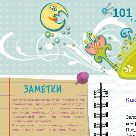
101
По
Как
Хлопчатобумажные вещи лучше гладятся в чуть
влажном виде. Одежду из сухого хлопка следует
сбрызнуть водой из пульверизатора:
желательно, чтобы вода была холодной. А вот
Зало
недосушенный шелк при глажке может
неравномерно вытянуться.
ком
Я предпочитаю гладить одежду, особенно из
Пред
синтетических тканей, с изнанки. Также это
важно, если на одежде есть вышивка (иначе