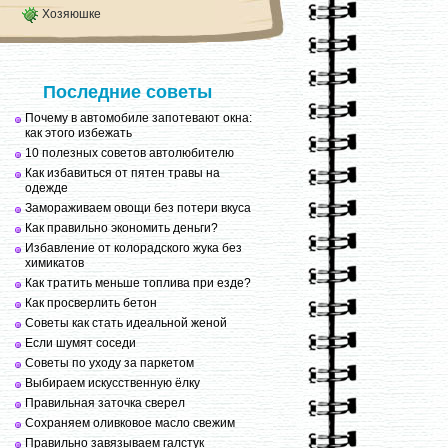
Хозяюшке
Последние советы
Почему в автомобиле запотевают окна:
как этого избежать
10 полезных советов автолюбителю
Как избавиться от пятен травы на
одежде
Замораживаем овощи без потери вкуса
Как правильно экономить деньги?
Избавление от колорадского жука без
химикатов
Как тратить меньше топлива при езде?
Как просверлить бетон
Советы как стать идеальной женой
Если шумят соседи
Советы по уходу за паркетом
Выбираем искусственную ёлку
Правильная заточка сверел
Сохраняем оливковое масло свежим
Правильно завязываем галстук