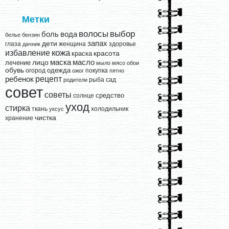
Метки
выбор
волосы
вода
боль
белье
бензин
запах
дети
глаза
женщина
здоровье
дачник
кожа
избавление
краска
красота
лицо
маска
масло
лечение
мыло
мясо
обои
обувь
одежда
огород
покупка
ожог
пятно
рецепт
ребенок
рыба
сад
родители
совет
советы
средство
солнце
уход
стирка
ткань
холодильник
уксус
чистка
хранение