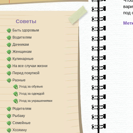
Что
вари
под 
Советы
Мет
Быть здоровым
Водителям
Дачникам
Женщинам
Кулинарные
На все случаи жизни
Перед покупкой
Разные
Уход за обувью
Уход за одеждой
Уход за украшениями
Родителям
Рыбаку
Семейные
Хозяину