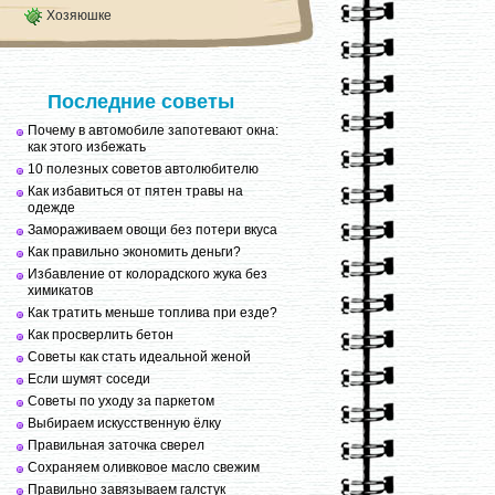
Хозяюшке
Последние советы
Почему в автомобиле запотевают окна:
как этого избежать
10 полезных советов автолюбителю
Как избавиться от пятен травы на
одежде
Замораживаем овощи без потери вкуса
Как правильно экономить деньги?
Избавление от колорадского жука без
химикатов
Как тратить меньше топлива при езде?
Как просверлить бетон
Советы как стать идеальной женой
Если шумят соседи
Советы по уходу за паркетом
Выбираем искусственную ёлку
Правильная заточка сверел
Сохраняем оливковое масло свежим
Правильно завязываем галстук