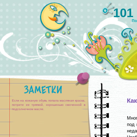
101
По
Как
Если на кожаную обувь попала масляная краска,
потрите ее тряпкой, хорошенько смоченной в
подсолнечном масле.
Мног
под 
неда