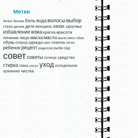
Метки
выбор
волосы
вода
боль
белье
бензин
запах
дети
глаза
женщина
здоровье
дачник
кожа
избавление
краска
красота
лицо
маска
масло
лечение
мыло
мясо
обои
обувь
одежда
огород
покупка
ожог
пятно
рецепт
ребенок
рыба
сад
родители
совет
советы
средство
солнце
уход
стирка
ткань
холодильник
уксус
чистка
хранение