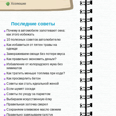
Хозяюшке
Последние советы
Почему в автомобиле запотевают окна:
как этого избежать
10 полезных советов автолюбителю
Как избавиться от пятен травы на
одежде
Замораживаем овощи без потери вкуса
Как правильно экономить деньги?
Избавление от колорадского жука без
химикатов
Как тратить меньше топлива при езде?
Как просверлить бетон
Советы как стать идеальной женой
Если шумят соседи
Советы по уходу за паркетом
Выбираем искусственную ёлку
Правильная заточка сверел
Сохраняем оливковое масло свежим
Правильно завязываем галстук