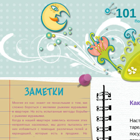
101
По
Ка
Многие из нас знают не понаслышке о том, как
сложно бороться с мелкими рыжими муравьями
в квартире. Но есть испытанные методы борьбы
с рыжими муравьями.
Нас
Когда в нашей квартире завелись колонии этих
неприятных насекомых, мы долго пытались от
таре
них избавиться с помощью различных гелей и
посу
карандашей, которые есть в продаже. Но
муравьи благополучно выживали и