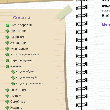
пос
перемещались [...]
деко
кера
Выби
Советы
Мет
Быть здоровым
Водителям
Дачникам
Женщинам
Кулинарные
На все случаи жизни
Перед покупкой
Разные
Уход за обувью
Уход за одеждой
Уход за украшениями
Родителям
Рыбаку
Семейные
Хозяину