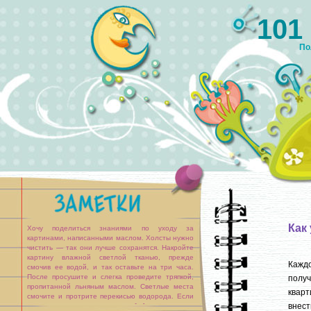
101
По
Как
Хочу поделиться знаниями по уходу за
картинами, написанными маслом. Холсты нужно
чистить — так они лучше сохранятся. Накройте
картину влажной светлой тканью, прежде
Каждо
смочив ее водой, и так оставьте на три часа.
После просушите и слегка проведите тряпкой,
получ
пропитанной льняным маслом. Светлые места
кварт
смочите и протрите перекисью водорода. Если
внест
на картине только пыль, то для [...]