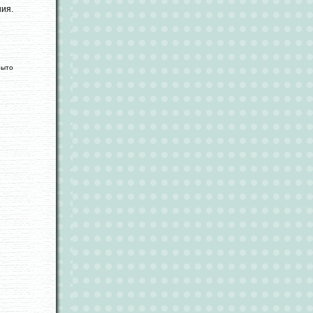
ия.
рыто