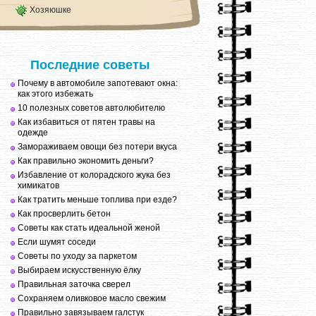
Хозяюшке
Последние советы
Почему в автомобиле запотевают окна:
как этого избежать
10 полезных советов автолюбителю
Как избавиться от пятен травы на
одежде
Замораживаем овощи без потери вкуса
Как правильно экономить деньги?
Избавление от колорадского жука без
химикатов
Как тратить меньше топлива при езде?
Как просверлить бетон
Советы как стать идеальной женой
Если шумят соседи
Советы по уходу за паркетом
Выбираем искусственную ёлку
Правильная заточка сверел
Сохраняем оливковое масло свежим
Правильно завязываем галстук