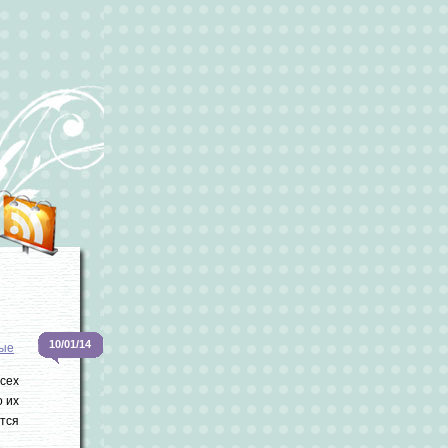
10/01/14
ые
сех
о их
тся