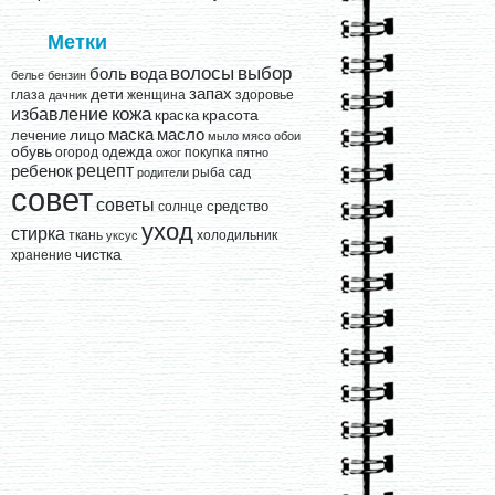
Метки
выбор
волосы
вода
боль
белье
бензин
запах
дети
глаза
женщина
здоровье
дачник
кожа
избавление
краска
красота
лицо
маска
масло
лечение
мыло
мясо
обои
обувь
одежда
огород
покупка
ожог
пятно
рецепт
ребенок
рыба
сад
родители
совет
советы
средство
солнце
уход
стирка
ткань
холодильник
уксус
чистка
хранение