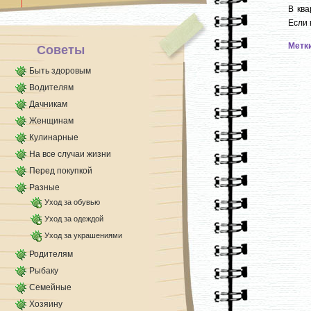
В ква
Если 
Метк
Советы
Быть здоровым
Водителям
Дачникам
Женщинам
Кулинарные
На все случаи жизни
Перед покупкой
Разные
Уход за обувью
Уход за одеждой
Уход за украшениями
Родителям
Рыбаку
Семейные
Хозяину