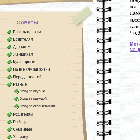
Полу
вот 
Сам
проф
Советы
на в
Быть здоровым
Чтоб
Водителям
Мет
Дачникам
мощ
Женщинам
Кулинарные
На все случаи жизни
Перед покупкой
Разные
Уход за обувью
Уход за одеждой
Уход за украшениями
Родителям
Рыбаку
Семейные
Хозяину