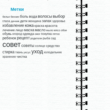
Метки
выбор
волосы
вода
боль
белье
бензин
запах
дети
глаза
женщина
здоровье
дачник
кожа
избавление
краска
красота
лицо
маска
масло
лечение
мыло
мясо
обои
обувь
одежда
огород
покупка
ожог
пятно
рецепт
ребенок
рыба
сад
родители
совет
советы
средство
солнце
уход
стирка
ткань
холодильник
уксус
чистка
хранение