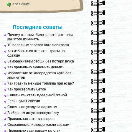
Хозяюшке
Последние советы
Почему в автомобиле запотевают окна:
как этого избежать
10 полезных советов автолюбителю
Как избавиться от пятен травы на
одежде
Замораживаем овощи без потери вкуса
Как правильно экономить деньги?
Избавление от колорадского жука без
химикатов
Как тратить меньше топлива при езде?
Как просверлить бетон
Советы как стать идеальной женой
Если шумят соседи
Советы по уходу за паркетом
Выбираем искусственную ёлку
Правильная заточка сверел
Сохраняем оливковое масло свежим
Правильно завязываем галстук