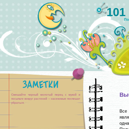
101
По
Вы
Смешайте черный молотый перец с мукой и
посыпьте вокруг растений – насекомые поспешат
убраться.
Все
явл
одна