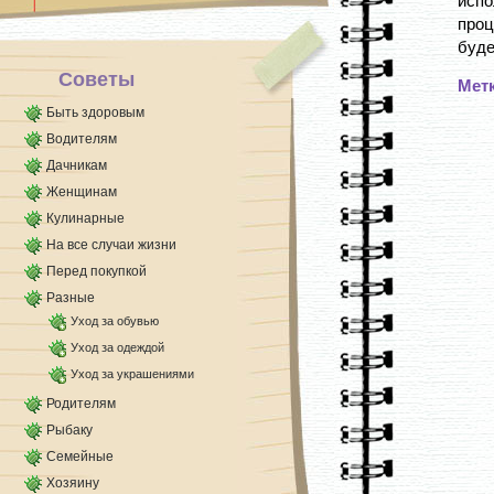
испо
проц
буде
Советы
Мет
Быть здоровым
Водителям
Дачникам
Женщинам
Кулинарные
На все случаи жизни
Перед покупкой
Разные
Уход за обувью
Уход за одеждой
Уход за украшениями
Родителям
Рыбаку
Семейные
Хозяину