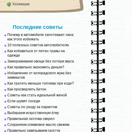
Хозяюшке
Последние советы
Почему в автомобиле запотевают окна:
как этого избежать
10 полезных советов автолюбителю
Как избавиться от пятен травы на
одежде
Замораживаем овощи без потери вкуса
Как правильно экономить деньги?
Избавление от колорадского жука без
химикатов
Как тратить меньше топлива при езде?
Как просверлить бетон
Советы как стать идеальной женой
Если шумят соседи
Советы по уходу за паркетом
Выбираем искусственную ёлку
Правильная заточка сверел
Сохраняем оливковое масло свежим
Правильно завязываем галстук