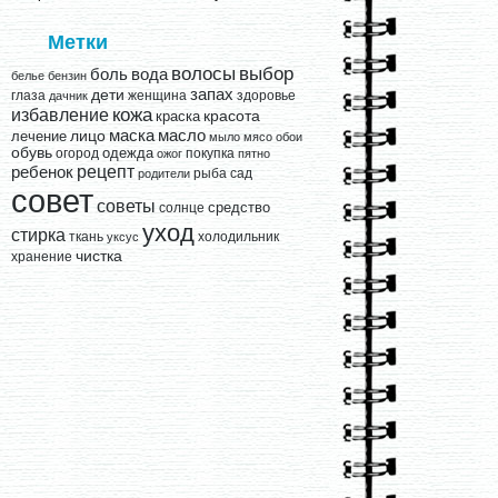
Метки
выбор
волосы
вода
боль
белье
бензин
запах
дети
глаза
женщина
здоровье
дачник
кожа
избавление
краска
красота
лицо
маска
масло
лечение
мыло
мясо
обои
обувь
одежда
огород
покупка
ожог
пятно
рецепт
ребенок
рыба
сад
родители
совет
советы
средство
солнце
уход
стирка
ткань
холодильник
уксус
чистка
хранение