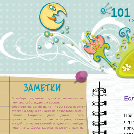
101
По
Ес
В выборе гладильных досок я специалист —
покупала себе, подруге и сестре.
Обратите внимание на то, чтобы доска прочно
стояла на полу, а ее ножки не разъезжались при
При
работе. Покрытие доски должно быть
достаточно мягким и не пригорать, иначе
пер
каждый раз перед глажкой придется что-нибудь
при
подстилать. Доска должна подходить вам по
высоте, чтобы процесс глажки не [...]