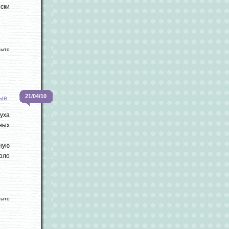
ески
рыто
21/04/10
ые
уха
ных
ную
коло
рыто