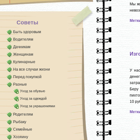
морозилку. [...]
Мы жи
невоз
Метк
Советы
Быть здоровым
Водителям
Дачникам
Изг
Женщинам
Кулинарные
На все случаи жизни
У на
дене
Перед покупкой
затра
Разные
Беру
Уход за обувью
пихто
Уход за одеждой
10 ру
Уход за украшениями
Метк
Родителям
Рыбаку
Семейные
Хозяину