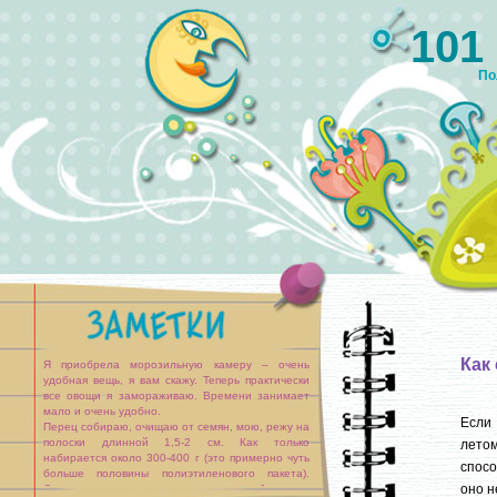
101
По
Как
Я приобрела морозильную камеру – очень
удобная вещь, я вам скажу. Теперь практически
все овощи я замораживаю. Времени занимает
мало и очень удобно.
Если 
Перец собираю, очищаю от семян, мою, режу на
полоски длинной 1,5-2 см. Как только
летом
набирается около 300-400 г (это примерно чуть
спосо
больше половины полиэтиленового пакета).
оно н
Складываю в пакет, завязываю и убираю в