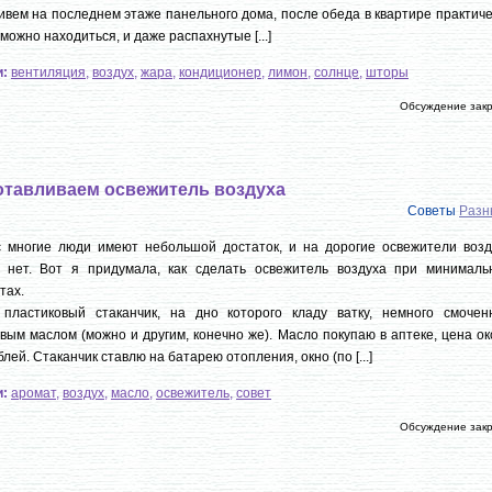
вем на последнем этаже панельного дома, после обеда в квартире практич
можно находиться, и даже распахнутые [...]
и:
вентиляция
,
воздух
,
жара
,
кондиционер
,
лимон
,
солнце
,
шторы
Обсуждение зак
отавливаем освежитель воздуха
Советы
Разн
с многие люди имеют небольшой достаток, и на дорогие освежители возд
г нет. Вот я придумала, как сделать освежитель воздуха при минималь
тах.
 пластиковый стаканчик, на дно которого кладу ватку, немного смочен
вым маслом (можно и другим, конечно же). Масло покупаю в аптеке, цена о
блей. Стаканчик ставлю на батарею отопления, окно (по [...]
и:
аромат
,
воздух
,
масло
,
освежитель
,
совет
Обсуждение зак