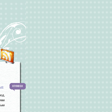
07/08/10
ые
лод,
ими
ьки