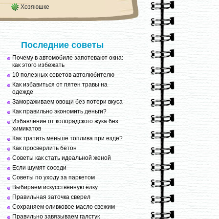
Хозяюшке
Последние советы
Почему в автомобиле запотевают окна:
как этого избежать
10 полезных советов автолюбителю
Как избавиться от пятен травы на
одежде
Замораживаем овощи без потери вкуса
Как правильно экономить деньги?
Избавление от колорадского жука без
химикатов
Как тратить меньше топлива при езде?
Как просверлить бетон
Советы как стать идеальной женой
Если шумят соседи
Советы по уходу за паркетом
Выбираем искусственную ёлку
Правильная заточка сверел
Сохраняем оливковое масло свежим
Правильно завязываем галстук