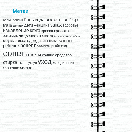
Метки
выбор
волосы
вода
боль
белье
бензин
запах
дети
глаза
женщина
здоровье
дачник
кожа
избавление
краска
красота
лицо
маска
масло
лечение
мыло
мясо
обои
обувь
одежда
огород
покупка
ожог
пятно
рецепт
ребенок
рыба
сад
родители
совет
советы
средство
солнце
уход
стирка
ткань
холодильник
уксус
чистка
хранение