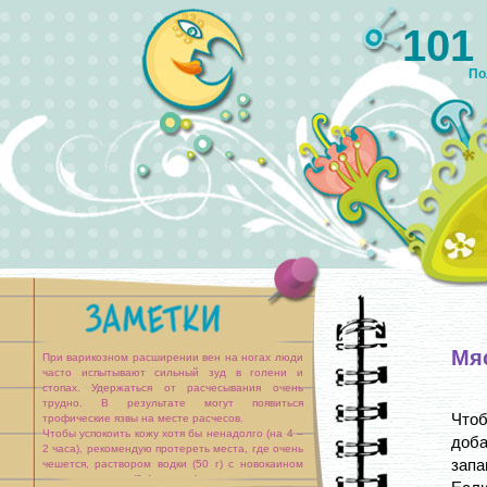
101
По
Мя
При варикозном расширении вен на ногах люди
часто испытывают сильный зуд в голени и
стопах. Удержаться от расчесывания очень
трудно. В результате могут появиться
Чтоб
трофические язвы на месте расчесов.
Чтобы успокоить кожу хотя бы ненадолго (на 4 –
доба
2 часа), рекомендую протереть места, где очень
запа
чешется, раствором водки (50 г) с новокаином
или ледокаином (3-4 ампулы).