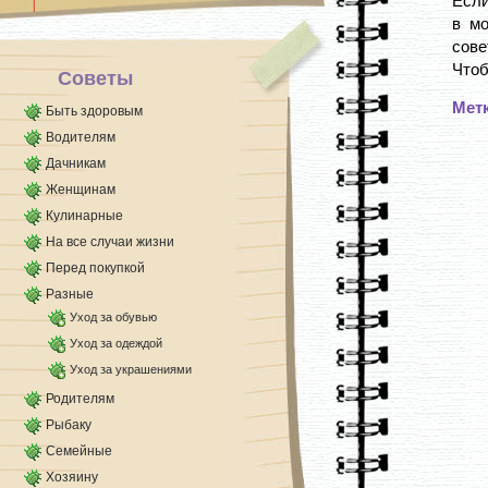
Если
в мо
сове
Чтоб
Советы
Мет
Быть здоровым
Водителям
Дачникам
Женщинам
Кулинарные
На все случаи жизни
Перед покупкой
Разные
Уход за обувью
Уход за одеждой
Уход за украшениями
Родителям
Рыбаку
Семейные
Хозяину