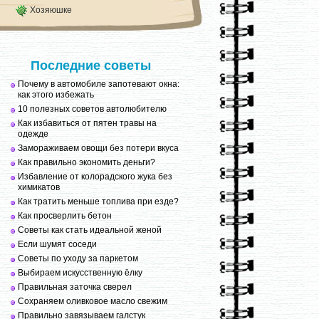
Хозяюшке
Последние советы
Почему в автомобиле запотевают окна:
как этого избежать
10 полезных советов автолюбителю
Как избавиться от пятен травы на
одежде
Замораживаем овощи без потери вкуса
Как правильно экономить деньги?
Избавление от колорадского жука без
химикатов
Как тратить меньше топлива при езде?
Как просверлить бетон
Советы как стать идеальной женой
Если шумят соседи
Советы по уходу за паркетом
Выбираем искусственную ёлку
Правильная заточка сверел
Сохраняем оливковое масло свежим
Правильно завязываем галстук