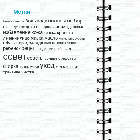
Метки
выбор
волосы
вода
боль
белье
бензин
запах
дети
глаза
женщина
здоровье
дачник
кожа
избавление
краска
красота
лицо
маска
масло
лечение
мыло
мясо
обои
обувь
одежда
огород
покупка
ожог
пятно
рецепт
ребенок
рыба
сад
родители
совет
советы
средство
солнце
уход
стирка
ткань
холодильник
уксус
чистка
хранение