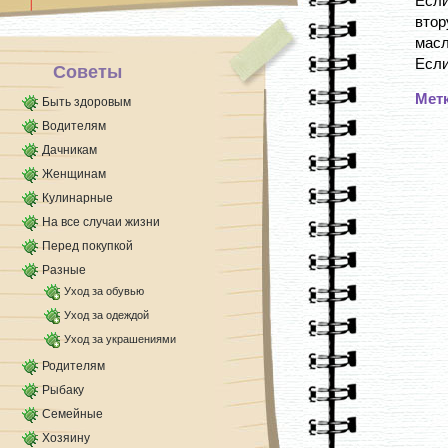
Если
съежился [...]
втор
масл
Если
Советы
Мет
Быть здоровым
Водителям
Дачникам
Женщинам
Кулинарные
На все случаи жизни
Перед покупкой
Разные
Уход за обувью
Уход за одеждой
Уход за украшениями
Родителям
Рыбаку
Семейные
Хозяину