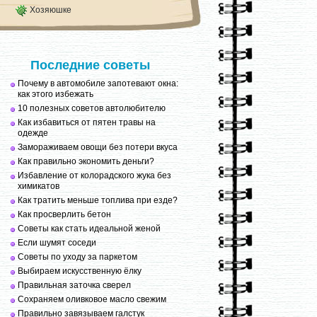
Хозяюшке
Последние советы
Почему в автомобиле запотевают окна:
как этого избежать
10 полезных советов автолюбителю
Как избавиться от пятен травы на
одежде
Замораживаем овощи без потери вкуса
Как правильно экономить деньги?
Избавление от колорадского жука без
химикатов
Как тратить меньше топлива при езде?
Как просверлить бетон
Советы как стать идеальной женой
Если шумят соседи
Советы по уходу за паркетом
Выбираем искусственную ёлку
Правильная заточка сверел
Сохраняем оливковое масло свежим
Правильно завязываем галстук