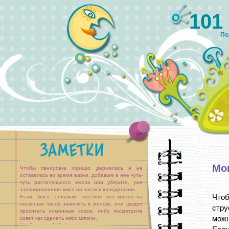
101
По
Мо
Чтобы панировка хорошо держалась и не
оставалась во время жарки, добавьте в нее чуть-
чуть растительного масла или уберите, уже
запанированное мясо на часок в холодильник.
Чтоб
Если мясо слишком жесткое, его можно на
несколько часов замочить в молоке, или щедро
стру
пропитать лимонным соком, либо посмотрите
можн
совет как сделать мясо мягким.
Чтобы свиной бифштекс получился мягким и не