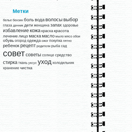
Метки
выбор
волосы
вода
боль
белье
бензин
запах
дети
глаза
женщина
здоровье
дачник
кожа
избавление
краска
красота
лицо
маска
масло
лечение
мыло
мясо
обои
обувь
одежда
огород
покупка
ожог
пятно
рецепт
ребенок
рыба
сад
родители
совет
советы
средство
солнце
уход
стирка
ткань
холодильник
уксус
чистка
хранение