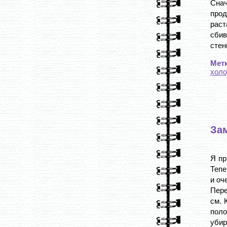
Сна
про
рас
сбив
стен
Мет
холо
За
Я пр
Тепе
и оч
Пере
см. 
поло
убир