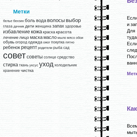
Бе
Метки
Если
выбор
волосы
вода
боль
белье
бензин
и за
запах
дети
глаза
женщина
здоровье
дачник
Для 
кожа
избавление
краска
красота
туда
лицо
маска
масло
лечение
мыло
мясо
обои
обувь
одежда
огород
покупка
ожог
пятно
Если
рецепт
ребенок
рыба
сад
родители
след
совет
Посл
советы
средство
солнце
ванны
уход
стирка
ткань
холодильник
уксус
чистка
хранение
Мет
Ка
Всем
мыть