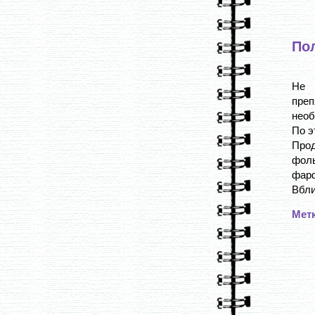
По
Не 
пре
необ
По э
Прод
фоль
фарф
Вбли
Мет