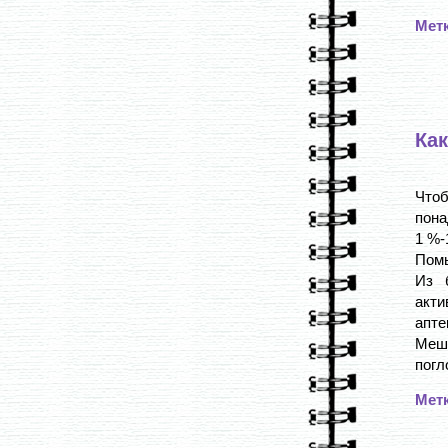
Мет
Как
Что
пона
1 %-
Помы
Из 
акти
апте
Меш
погло
Мет