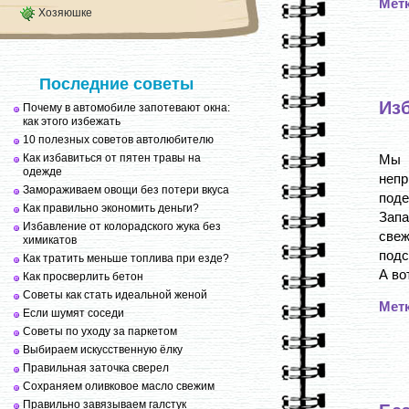
Мет
Хозяюшке
Последние советы
Из
Почему в автомобиле запотевают окна:
как этого избежать
10 полезных советов автолюбителю
Как избавиться от пятен травы на
Мы 
одежде
неп
Замораживаем овощи без потери вкуса
поде
Как правильно экономить деньги?
Зап
Избавление от колорадского жука без
свеж
химикатов
подс
Как тратить меньше топлива при езде?
А во
Как просверлить бетон
Советы как стать идеальной женой
Мет
Если шумят соседи
Советы по уходу за паркетом
Выбираем искусственную ёлку
Правильная заточка сверел
Сохраняем оливковое масло свежим
Правильно завязываем галстук