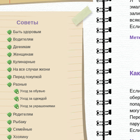
Я с
на 2-3 день. Семена [...]
эма
зали
всяк
Советы
Если 
Быть здоровым
Мет
Водителям
Дачникам
Женщинам
Кулинарные
На все случаи жизни
Ка
Перед покупкой
Разные
Если
Уход за обувью
обер
Уход за одеждой
попа
Уход за украшениями
могу
Родителям
Пере
Рыбаку
пару
Семейные
Если 
Хозяину