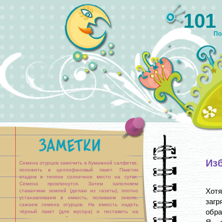
101
По
Изб
Семена огурцов замочить в бумажной салфетке,
положить в целлофановый пакет. Пакетик
кладем в теплое солнечное место на сутки.
Семена проклюнутся. Затем заполняем
Хот
стаканчики землей (делаю из газеты), плотно
устанавливаем в емкость, поливаем землю,
заг
сажаем семена огурцов. На емкость надеть
обра
чёрный пакет (для мусора) и поставить на
солнечное место. Листочки рассады появляются