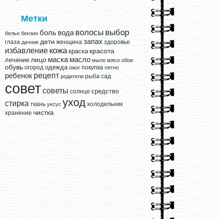
Метки
выбор
волосы
вода
боль
белье
бензин
запах
дети
глаза
женщина
здоровье
дачник
кожа
избавление
краска
красота
лицо
маска
масло
лечение
мыло
мясо
обои
обувь
одежда
огород
покупка
ожог
пятно
рецепт
ребенок
рыба
сад
родители
совет
советы
средство
солнце
уход
стирка
ткань
холодильник
уксус
чистка
хранение