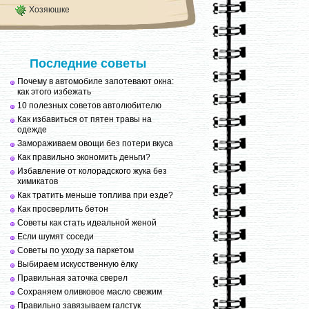
Хозяюшке
Последние советы
Почему в автомобиле запотевают окна:
как этого избежать
10 полезных советов автолюбителю
Как избавиться от пятен травы на
одежде
Замораживаем овощи без потери вкуса
Как правильно экономить деньги?
Избавление от колорадского жука без
химикатов
Как тратить меньше топлива при езде?
Как просверлить бетон
Советы как стать идеальной женой
Если шумят соседи
Советы по уходу за паркетом
Выбираем искусственную ёлку
Правильная заточка сверел
Сохраняем оливковое масло свежим
Правильно завязываем галстук