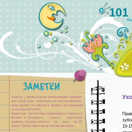
101
По
Ухо
Капуста – превосходное увлажняющее средство
для сухой кожи, капустный сок восстанавливает
кожу, делает ее упругой и придает ей здоровый
естественный блеск.
Прав
Капустные листья надо нашинковать, отварить в
молоке и процедить, капусту тщательно
зубо
размять. Кашицу нанести на лицо на 20
10-
минут. Затем смыть маску теплым молоком.