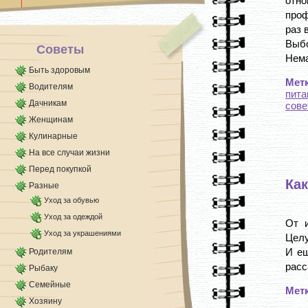
отн
проф
раз 
Выбо
Советы
Нема
Быть здоровым
Мет
Водителям
пита
Дачникам
сове
Женщинам
Кулинарные
На все случаи жизни
Перед покупкой
Как
Разные
Уход за обувью
Уход за одеждой
От 
Уход за украшениями
Целу
И ещ
Родителям
расс
Рыбаку
Семейные
Мет
Хозяину