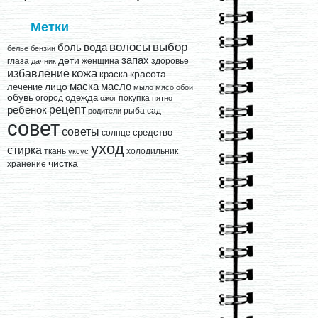
Метки
выбор
волосы
вода
боль
белье
бензин
запах
дети
глаза
женщина
здоровье
дачник
кожа
избавление
краска
красота
лицо
маска
масло
лечение
мыло
мясо
обои
обувь
одежда
огород
покупка
ожог
пятно
рецепт
ребенок
рыба
сад
родители
совет
советы
средство
солнце
уход
стирка
ткань
холодильник
уксус
чистка
хранение