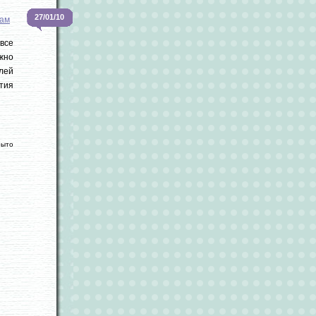
27/01/10
кам
 все
лжно
елей
тия
рыто