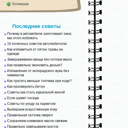
Хозяюшке
Последние советы
Почему в автомобиле запотевают окна:
как этого избежать
10 полезных советов автолюбителю
Как избавиться от пятен травы на
одежде
Замораживаем овощи без потери вкуса
Как правильно экономить деньги?
Избавление от колорадского жука без
химикатов
Как тратить меньше топлива при езде?
Как просверлить бетон
Советы как стать идеальной женой
Если шумят соседи
Советы по уходу за паркетом
Выбираем искусственную ёлку
Правильная заточка сверел
Сохраняем оливковое масло свежим
Правильно завязываем галстук