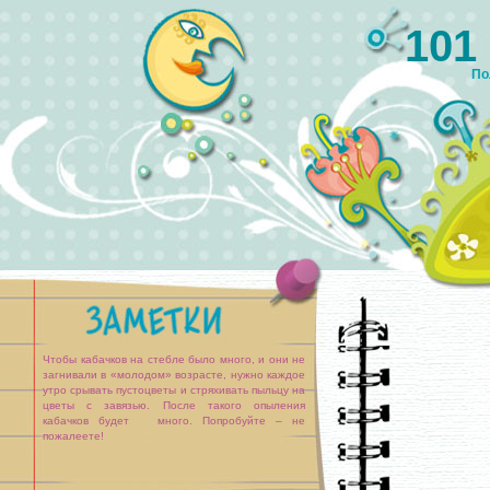
101
По
Чтобы кабачков на стебле было много, и они не
загнивали в «молодом» возрасте, нужно каждое
утро срывать пустоцветы и стряхивать пыльцу на
цветы с завязью. После такого опыления
кабачков будет много. Попробуйте – не
пожалеете!