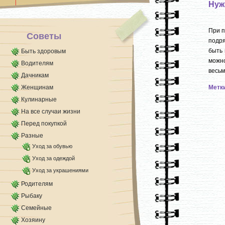
Нуж
При п
Советы
подря
быть 
Быть здоровым
можно
Водителям
весьм
Дачникам
Женщинам
Метк
Кулинарные
На все случаи жизни
Перед покупкой
Разные
Уход за обувью
Уход за одеждой
Уход за украшениями
Родителям
Рыбаку
Семейные
Хозяину