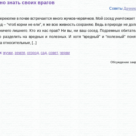
но знать своих врагов
Советы
Дачни
ерекопке в почве встречается много жучков-червячков. Мой сосед уничтожает
д – “чтоб корни не ели”, я же всю живность сохраняю. Ведь в природе не до
ничего лишнего. Кто из нас прав? Ни вы, ни ваш сосед. Подземных обитат
 разделить на вредных и полезных. И хотя “вредный” и “полезный” поня
а относительные, [...]
и:
жучки
,
земля
,
огород
,
сад
,
совет
,
черви
Обсуждение зак