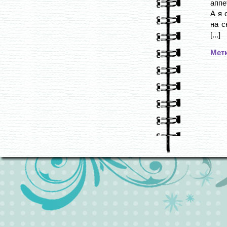
аппе
А я 
на с
[...]
Мет