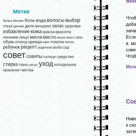
Мя
Метки
Чтоб
выбор
волосы
вода
боль
белье
бензин
доба
запах
дети
глаза
женщина
здоровье
дачник
запа
кожа
избавление
краска
красота
Если
лицо
маска
масло
лечение
мыло
мясо
обои
обувь
одежда
огород
покупка
ожог
пятно
в мо
рецепт
ребенок
рыба
сад
родители
сове
совет
Чтоб
советы
средство
солнце
уход
стирка
ткань
холодильник
уксус
Мет
чистка
хранение
Со
Наве
к ск
зате