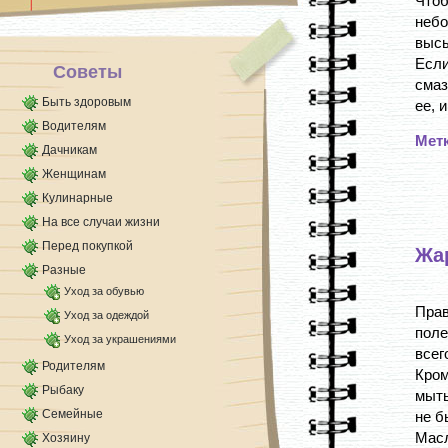
Чтоб
небо
высы
Есл
Советы
смаз
Быть здоровым
ее, и
Водителям
Мет
Дачникам
Женщинам
Кулинарные
На все случаи жизни
Перед покупкой
Жа
Разные
Уход за обувью
Пра
Уход за одеждой
пол
Уход за украшениями
всег
Родителям
Кром
Рыбаку
мыть
Семейные
не б
Масл
Хозяину