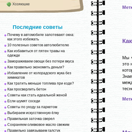
Хозяюшке
Мет
Последние советы
Почему в автомобиле запотевают окна:
как этого избежать
Ка
10 полезных советов автолюбителю
Как избавиться от пятен травы на
одежде
Мы ч
Замораживаем овощи без потери вкуса
это 
Как правильно экономить деньги?
кото
Избавление от колорадского жука без
Знае
химикатов
межд
Как тратить меньше топлива при езде?
тесн
Как просверлить бетон
Советы как стать идеальной женой
Мет
Если шумят соседи
Советы по уходу за паркетом
Выбираем искусственную ёлку
Правильная заточка сверел
Сохраняем оливковое масло свежим
Правильно завязываем галстук