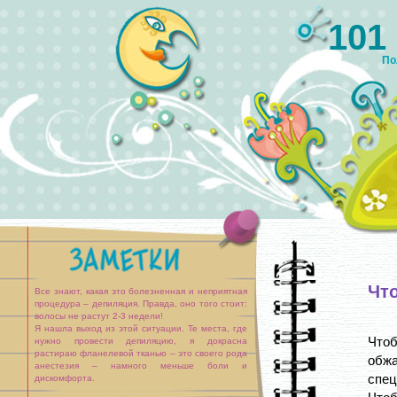
101
По
Что
Все знают, какая это болезненная и неприятная
процедура – депиляция. Правда, оно того стоит:
волосы не растут 2-3 недели!
Я нашла выход из этой ситуации. Те места, где
Чтоб
нужно провести депиляцию, я докрасна
растираю фланелевой тканью – это своего рода
обж
анестезия – намного меньше боли и
спец
дискомфорта.