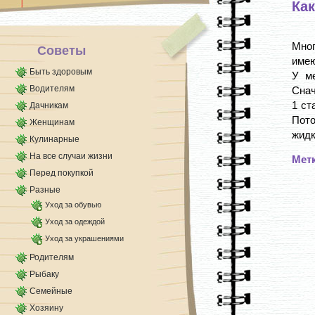
Как
несколько тренировок красивая улыбка будет
получаться естественно [...]
Мног
Советы
имею
Быть здоровым
У ме
Водителям
Снач
1 ст
Дачникам
Пото
Женщинам
жидк
Кулинарные
На все случаи жизни
Мет
Перед покупкой
Разные
Уход за обувью
Уход за одеждой
Уход за украшениями
Родителям
Рыбаку
Семейные
Хозяину