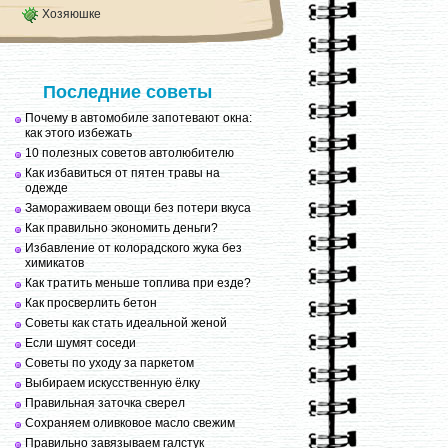
Хозяюшке
Последние советы
Почему в автомобиле запотевают окна:
как этого избежать
10 полезных советов автолюбителю
Как избавиться от пятен травы на
одежде
Замораживаем овощи без потери вкуса
Как правильно экономить деньги?
Избавление от колорадского жука без
химикатов
Как тратить меньше топлива при езде?
Как просверлить бетон
Советы как стать идеальной женой
Если шумят соседи
Советы по уходу за паркетом
Выбираем искусственную ёлку
Правильная заточка сверел
Сохраняем оливковое масло свежим
Правильно завязываем галстук