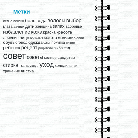
Метки
выбор
волосы
вода
боль
белье
бензин
запах
дети
глаза
женщина
здоровье
дачник
кожа
избавление
краска
красота
лицо
маска
масло
лечение
мыло
мясо
обои
обувь
одежда
огород
покупка
ожог
пятно
рецепт
ребенок
рыба
сад
родители
совет
советы
средство
солнце
уход
стирка
ткань
холодильник
уксус
чистка
хранение