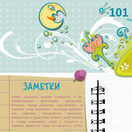
101
По
Чтобы научиться красиво улыбаться, я бы
рекомендовала простенькие тренировки.
Встаньте перед зеркалом, расслабьтесь и
закройте глаза, вспомните что-нибудь приятное
или смешное, постарайтесь мысленно
перенестись в радостный момент своей жизни.
А теперь открывайте глаза и смотрите в
зеркало! Нравится? Тогда постарайтесь, чтобы
мышцы лица запомнили эту улыбку. Уже через